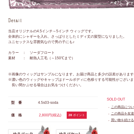
当店オリジナルの4.5インチ～5インチ ウィッグです。
全体的にシャギーを入れ、さっぱりとしたミディ丈の髪型になりました。
ユニセックスな雰囲気なので男の子にも♪
カラー ： ソーダフロート
素材 ： 耐熱人工毛（～150℃まで）
※画像のウィッグはサンプルになります。お届け商品と多少の誤差があります
※濃い色のウィッグやキャップはドールボディに色移りする可能性がございま
長い間かぶせる場合はお気をつけください。
SOLD OUT
型 番
4.5s03-soda
この商品につい
●
この商品を友達
価 格
2,800円(税込)
●
28
ポイント
買い物を続ける
●