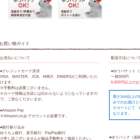
お買い物ガイド
お支払いについて
配送方法につい
●クレジットカード決済
●ゆうパケット
VISA、MASTER、JCB、AMEX、DINERSがご利用いただ
一律300円
けます。
8,000円以上の
※手数料は必要ございません。
※カード情報は当店には伝わらないようになっていますの
厚さ3cm以上
で、ご安心くださいませ。
みでのお届けと
※カートにて「
●Amazon Pay
なります。
※Amazon.co.jp アカウントが必要です。
●銀行振り込み
ゆうちょ銀行、楽天銀行、PayPay銀行
●ゆうパック（追
※申し訳ございませんが振込手数料をご負担ください。