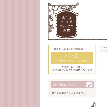
トッ
現在の発送までのお時間は・・・
トッ
4～5日
ご注文がやや混み合っております
※日曜・祝日は除く
※ご入金確認日からの日数となります
カートには何も入っていません