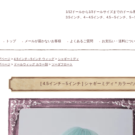
1/12ドールから1/3ドールサイズまでのドー
3.5インチ、4～4.5インチ、4.5～5インチ、
トップ
メールが届かないお客様
よくあるご質問
お支払い・送料につい
●
●
●
●
プページ
>
4.5インチ～5インチ ウィッグ
>
シャギーミディ
プページ
>
ドールウィッグ カラー別
>
ソーダフロート
[ 4.5インチ～5インチ ] シャギーミディ * カラー