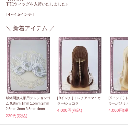
下記ウィッグを入荷いたしました♪
[ 4～4.5インチ ]
・
コクーンミディ * 5カラー入荷
＼ 新着アイテム ／
[ 6インチ ]
・
シフォンウェーブ * 3カラー入荷
[ 9インチ ]
・
シャギーミディ * 1カラー入荷
*** 2026年6月12日 ***
【再入荷】
下記ウィッグを入荷いたしました♪
[ 3.5インチ ]
・
シャギーミディ * 1カラー入荷
球体間接人形用テンションゴ
[ 9インチ ] トレチアエマ * カ
[ 9インチ ]
・
カスタム用ストレート * 1カラー入荷
ム 0.8mm 1mm 1.5mm 2mm
ラー/ショコラ
ラー/バナナ
2.5mm 3mm 3.5mm 4mm
4,000円(税込)
4,000円(
[ 4.5～5インチ ]
220円(税込)
・
シフォンウェーブ * 2カラー入荷