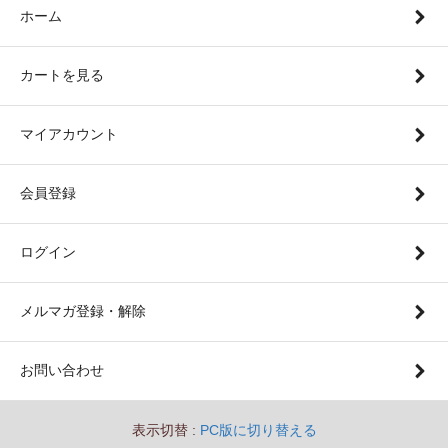
ホーム
*** 2026年5月30日 ***
【新・再入荷】
下記ウィッグを入荷いたしました♪
カートを見る
[ 4～4.5インチ ]
・
ルーズウェーブ * mix10カラー入荷
マイアカウント
[ 9インチ ]
・
ティアラボブ * 3カラー入荷
・
ティアラロング * 4カラー入荷
会員登録
*** 2026年4月30日 ***
ログイン
【新・再入荷】
下記ウィッグを入荷いたしました♪
メルマガ登録・解除
[ 4.5～5インチ ]
・
プランプボブ * 6カラー入荷
お問い合わせ
[ ウェフティング ]
・
ストレート 12cm
・
ストレート 20cm
表示切替 :
PC版に切り替える