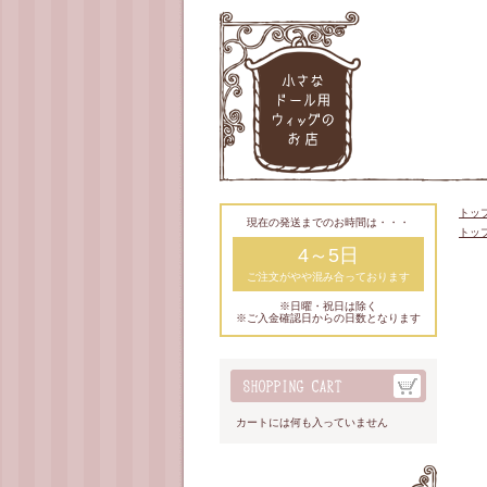
トッ
現在の発送までのお時間は・・・
トッ
4～5日
ご注文がやや混み合っております
※日曜・祝日は除く
※ご入金確認日からの日数となります
カートには何も入っていません