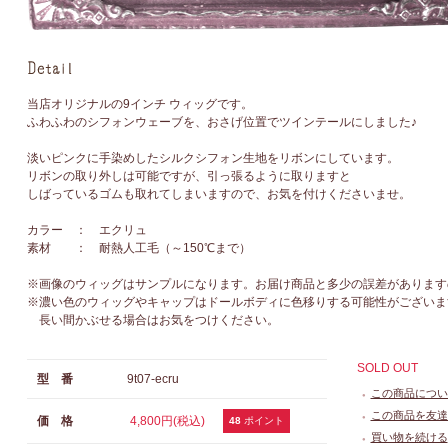
当店オリジナルの9インチ ウィッグです。
ふわふわのシフォンウェーブを、おさげ位置でツインテールにしました♪
淡いピンクに手染めしたシルクシフォン生地をリボンにしています。
リボンの取り外しは可能ですが、引っ張るように取りますと
しばっているゴムも取れてしまいますので、お気を付けくださいませ。
カラー ： エクリュ
素材 ： 耐熱人工毛（～150℃まで）
※画像のウィッグはサンプルになります。お届け商品と多少の誤差があります
※濃い色のウィッグやキャップはドールボディに色移りする可能性がございま
長い間かぶせる場合はお気をつけください。
SOLD OUT
型 番
9t07-ecru
この商品につい
●
この商品を友達
価 格
4,800円(税込)
●
48
ポイント
買い物を続ける
●