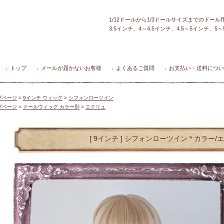
1/12ドールから1/3ドールサイズまでのドー
3.5インチ、4～4.5インチ、4.5～5インチ、
トップ
メールが届かないお客様
よくあるご質問
お支払い・送料につい
●
●
●
●
プページ
>
9インチ ウィッグ
>
シフォンローツイン
プページ
>
ドールウィッグ カラー別
>
エクリュ
[ 9インチ ] シフォンローツイン * カラー/