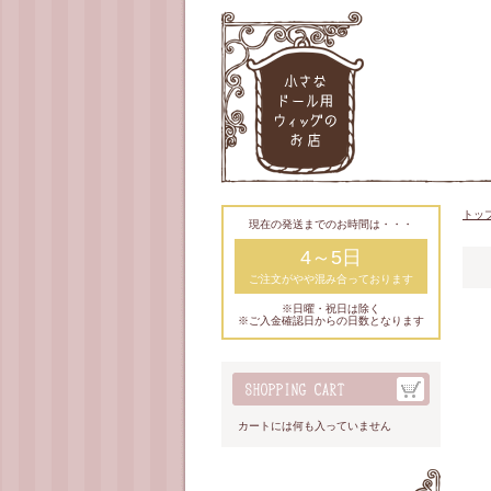
トッ
現在の発送までのお時間は・・・
4～5日
ご注文がやや混み合っております
※日曜・祝日は除く
※ご入金確認日からの日数となります
カートには何も入っていません