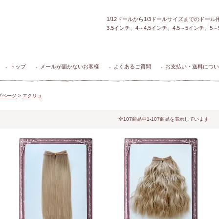
1/12ドールから1/3ドールサイズまでのドー
3.5インチ、4～4.5インチ、4.5～5インチ、
トップ
メールが届かないお客様
よくあるご質問
お支払い・送料につい
●
●
●
●
プページ
>
エクリュ
全107商品中1-107商品を表示しています