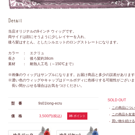
当店オリジナルの9インチ ウィッグです。
両サイドは顔にそうように少しレイヤーを入れ、
後ろ髪はすとん、としたシルエットのロングストレートになります。
カラー ： エクリュ
長さ ： 後ろ髪約38cm
素材 ： 耐熱人工毛（～150℃まで）
※画像のウィッグはサンプルになります。お届け商品と多少の誤差があります
※濃い色のウィッグやキャップはドールボディに色移りする可能性がございま
長い間かぶせる場合はお気をつけください。
SOLD OUT
型 番
9s01long-ecru
この商品につい
●
この商品を友達
価 格
3,500円(税込)
●
35
ポイント
買い物を続ける
●