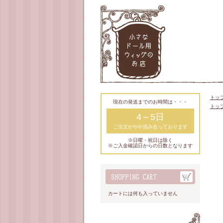
トッ
現在の発送までのお時間は・・・
トッ
4～5日
ご注文がやや混み合っております
※日曜・祝日は除く
※ご入金確認日からの日数となります
カートには何も入っていません