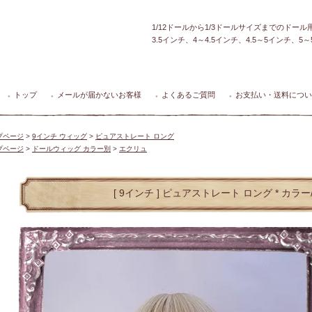
1/12ドールから1/3ドールサイズまでのドー
3.5インチ、4～4.5インチ、4.5～5インチ、
トップ
メールが届かないお客様
よくあるご質問
お支払い・送料につい
●
●
●
●
プページ
>
9インチ ウィッグ
>
ピュアストレート ロング
プページ
>
ドールウィッグ カラー別
>
エクリュ
[ 9インチ ] ピュアストレート ロング * カラ