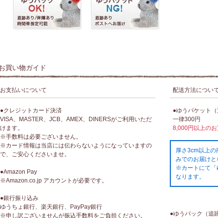
お買い物ガイド
お支払いについて
配送方法につい
●クレジットカード決済
●ゆうパケット
VISA、MASTER、JCB、AMEX、DINERSがご利用いただ
一律300円
けます。
8,000円以上の
※手数料は必要ございません。
※カード情報は当店には伝わらないようになっていますの
厚さ3cm以上
で、ご安心くださいませ。
みでのお届けと
※カートにて「
●Amazon Pay
なります。
※Amazon.co.jp アカウントが必要です。
●銀行振り込み
ゆうちょ銀行、楽天銀行、PayPay銀行
●ゆうパック（追
※申し訳ございませんが振込手数料をご負担ください。