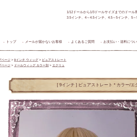
1/12ドールから1/3ドールサイズまでのドー
3.5インチ、4～4.5インチ、4.5～5インチ、
トップ
メールが届かないお客様
よくあるご質問
お支払い・送料につい
●
●
●
●
プページ
>
9インチ ウィッグ
>
ピュアストレート
プページ
>
ドールウィッグ カラー別
>
エクリュ
[ 9インチ ] ピュアストレート * カラー/