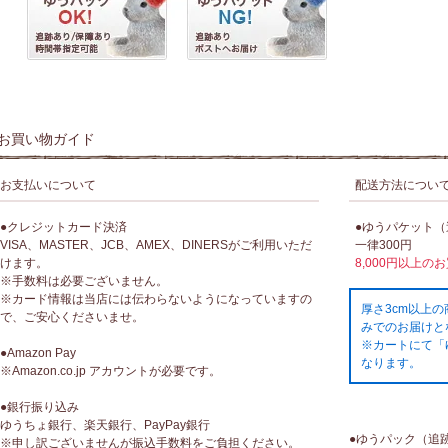
お買い物ガイド
お支払いについて
配送方法につい
●クレジットカード決済
●ゆうパケット
VISA、MASTER、JCB、AMEX、DINERSがご利用いただ
一律300円
けます。
8,000円以上の
※手数料は必要ございません。
※カード情報は当店には伝わらないようになっていますの
厚さ3cm以上
で、ご安心くださいませ。
みでのお届けと
※カートにて「
●Amazon Pay
なります。
※Amazon.co.jp アカウントが必要です。
●銀行振り込み
ゆうちょ銀行、楽天銀行、PayPay銀行
●ゆうパック（追
※申し訳ございませんが振込手数料をご負担ください。