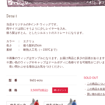
当店オリジナルの9インチ ウィッグです。
両サイドは顔にそうように少しレイヤーを入れ、
後ろ髪はすとん、としたシルエットのストレートになります。
カラー ： エクリュ
長さ ： 後ろ髪約25cm
素材 ： 耐熱人工毛（～150℃まで）
※画像のウィッグはサンプルになります。お届け商品と多少の誤差があります
※濃い色のウィッグやキャップはドールボディに色移りする可能性がございま
長い間かぶせる場合はお気をつけください。
SOLD OUT
型 番
9s01-ecru
この商品につい
●
この商品を友達
価 格
3,500円(税込)
●
35
ポイント
買い物を続ける
●