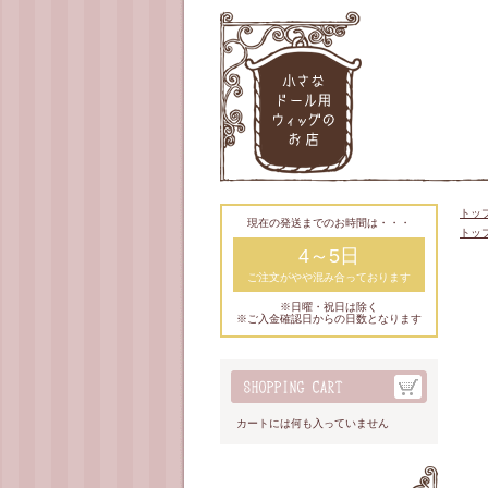
トッ
現在の発送までのお時間は・・・
トッ
4～5日
ご注文がやや混み合っております
※日曜・祝日は除く
※ご入金確認日からの日数となります
カートには何も入っていません