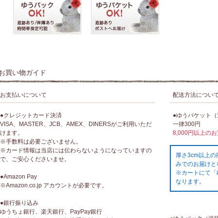
お買い物ガイド
お支払いについて
配送方法につい
●クレジットカード決済
●ゆうパケット
VISA、MASTER、JCB、AMEX、DINERSがご利用いただ
一律300円
けます。
8,000円以上の
※手数料は必要ございません。
※カード情報は当店には伝わらないようになっていますの
厚さ3cm以上
で、ご安心くださいませ。
みでのお届けと
※カートにて「
●Amazon Pay
なります。
※Amazon.co.jp アカウントが必要です。
●銀行振り込み
ゆうちょ銀行、楽天銀行、PayPay銀行