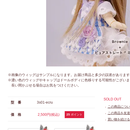
※画像のウィッグはサンプルになります。お届け商品と多少の誤差があります
※濃い色のウィッグやキャップはドールボディに色移りする可能性がございま
長い間かぶせる場合はお気をつけください。
SOLD OUT
型 番
3s01-ecru
この商品につい
●
この商品を友達
価 格
2,500円(税込)
●
25
ポイント
買い物を続ける
●