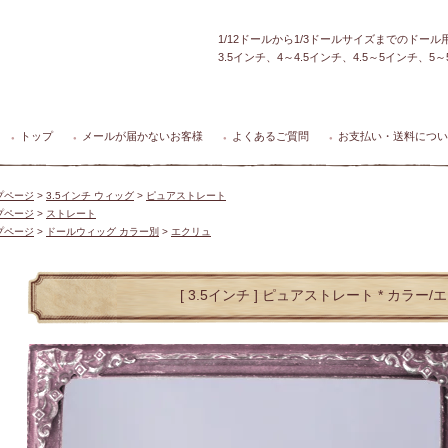
1/12ドールから1/3ドールサイズまでのドー
3.5インチ、4～4.5インチ、4.5～5インチ、
トップ
メールが届かないお客様
よくあるご質問
お支払い・送料につい
●
●
●
●
プページ
>
3.5インチ ウィッグ
>
ピュアストレート
プページ
>
ストレート
プページ
>
ドールウィッグ カラー別
>
エクリュ
[ 3.5インチ ] ピュアストレート * カラー/