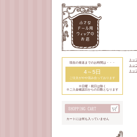
トッ
現在の発送までのお時間は・・・
トッ
4～5日
トッ
ご注文がやや混み合っております
※日曜・祝日は除く
※ご入金確認日からの日数となります
カートには何も入っていません