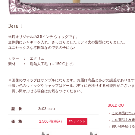
当店オリジナルの3.5インチ ウィッグです。
全体的にシャギーを入れ、さっぱりとしたミディ丈の髪型になりました。
ユニセックスな雰囲気なので男の子にも♪
カラー ： エクリュ
素材 ： 耐熱人工毛（～150℃まで）
※画像のウィッグはサンプルになります。お届け商品と多少の誤差があります
※濃い色のウィッグやキャップはドールボディに色移りする可能性がございま
長い間かぶせる場合はお気をつけください。
SOLD OUT
型 番
3s03-ecru
この商品につい
●
この商品を友達
価 格
2,500円(税込)
●
25
ポイント
買い物を続ける
●