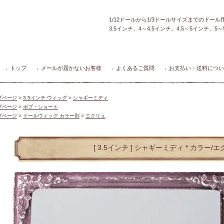
1/12ドールから1/3ドールサイズまでのドー
3.5インチ、4～4.5インチ、4.5～5インチ、
トップ
メールが届かないお客様
よくあるご質問
お支払い・送料につい
●
●
●
●
プページ
>
3.5インチ ウィッグ
>
シャギーミディ
プページ
>
ボブ・ショート
プページ
>
ドールウィッグ カラー別
>
エクリュ
[ 3.5インチ ] シャギーミディ * カラー/