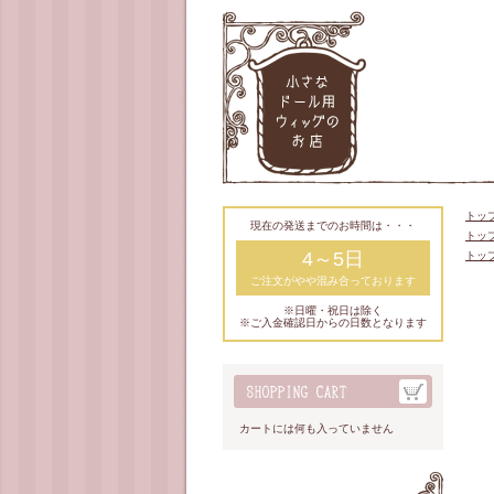
トッ
現在の発送までのお時間は・・・
トッ
4～5日
トッ
ご注文がやや混み合っております
※日曜・祝日は除く
※ご入金確認日からの日数となります
カートには何も入っていません