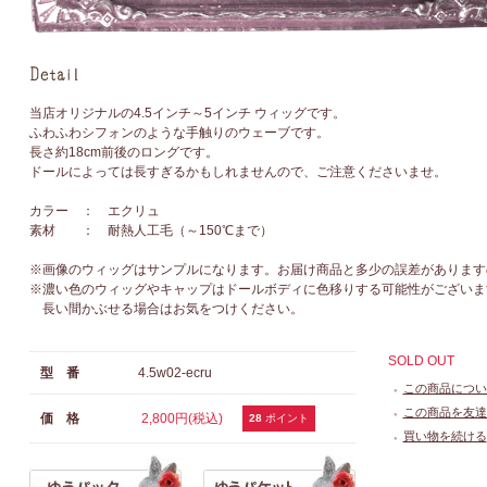
当店オリジナルの4.5インチ～5インチ ウィッグです。
ふわふわシフォンのような手触りのウェーブです。
長さ約18cm前後のロングです。
ドールによっては長すぎるかもしれませんので、ご注意くださいませ。
カラー ： エクリュ
素材 ： 耐熱人工毛（～150℃まで）
※画像のウィッグはサンプルになります。お届け商品と多少の誤差があります
※濃い色のウィッグやキャップはドールボディに色移りする可能性がございま
長い間かぶせる場合はお気をつけください。
SOLD OUT
型 番
4.5w02-ecru
この商品につい
●
この商品を友達
価 格
2,800円(税込)
●
28
ポイント
買い物を続ける
●