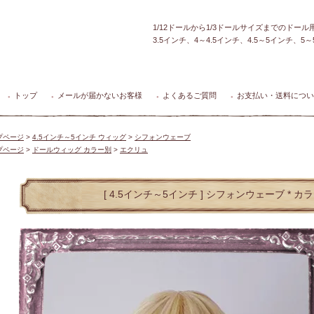
1/12ドールから1/3ドールサイズまでのドー
3.5インチ、4～4.5インチ、4.5～5インチ、
トップ
メールが届かないお客様
よくあるご質問
お支払い・送料につい
●
●
●
●
プページ
>
4.5インチ～5インチ ウィッグ
>
シフォンウェーブ
プページ
>
ドールウィッグ カラー別
>
エクリュ
[ 4.5インチ～5インチ ] シフォンウェーブ * カ