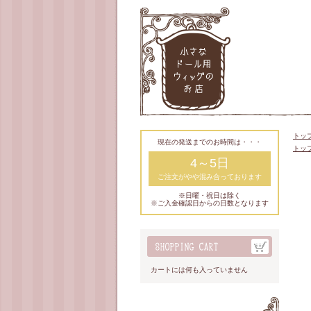
トッ
現在の発送までのお時間は・・・
トッ
4～5日
ご注文がやや混み合っております
※日曜・祝日は除く
※ご入金確認日からの日数となります
カートには何も入っていません