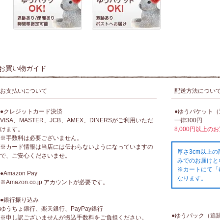
お買い物ガイド
お支払いについて
配送方法につい
●クレジットカード決済
●ゆうパケット
VISA、MASTER、JCB、AMEX、DINERSがご利用いただ
一律300円
けます。
8,000円以上の
※手数料は必要ございません。
※カード情報は当店には伝わらないようになっていますの
厚さ3cm以上
で、ご安心くださいませ。
みでのお届けと
※カートにて「
●Amazon Pay
なります。
※Amazon.co.jp アカウントが必要です。
●銀行振り込み
ゆうちょ銀行、楽天銀行、PayPay銀行
●ゆうパック（追
※申し訳ございませんが振込手数料をご負担ください。