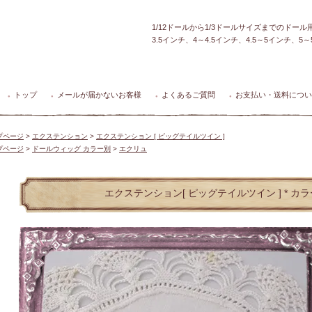
1/12ドールから1/3ドールサイズまでのドー
3.5インチ、4～4.5インチ、4.5～5インチ、
トップ
メールが届かないお客様
よくあるご質問
お支払い・送料につい
●
●
●
●
プページ
>
エクステンション
>
エクステンション [ ピッグテイルツイン ]
プページ
>
ドールウィッグ カラー別
>
エクリュ
エクステンション[ ピッグテイルツイン ] * カ