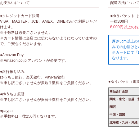
お支払いについて
配送方法につい
●クレジットカード決済
●ゆうパケット
VISA、MASTER、JCB、AMEX、DINERSがご利用いただ
一律300円
けます。
8,000円以上の
※手数料は必要ございません。
※カード情報は当店には伝わらないようになっていますの
厚さ3cm以上
で、ご安心くださいませ。
みでのお届けと
※カートにて「
●Amazon Pay
なります。
※Amazon.co.jp アカウントが必要です。
●銀行振り込み
ゆうちょ銀行、楽天銀行、PayPay銀行
●ゆうパック（追
※申し訳ございませんが振込手数料をご負担ください。
商品合計金額
●ゆうちょ振替
※申し訳ございませんが振替手数料をご負担ください。
関東・東北・信越・
関西
●paypal
中国・四国
※手数料は一律250円となります。
北海道・九州・沖縄