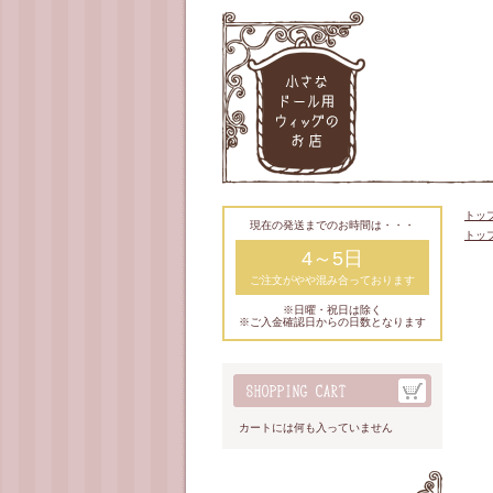
トッ
現在の発送までのお時間は・・・
トッ
4～5日
ご注文がやや混み合っております
※日曜・祝日は除く
※ご入金確認日からの日数となります
カートには何も入っていません