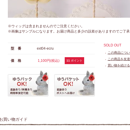
※ウィッグは含まれませんのでご注意ください。
※画像はサンプルになります。お届け商品と多少の誤差がありますのでご了承
SOLD OUT
型 番
ext04-ecru
この商品につい
●
この商品を友達
価 格
1,100円(税込)
●
11
ポイント
買い物を続ける
●
お買い物ガイド