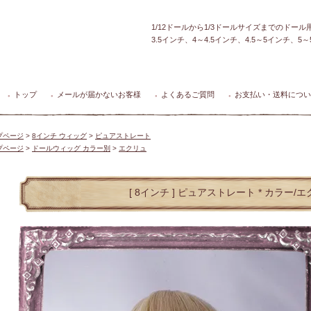
1/12ドールから1/3ドールサイズまでのドー
3.5インチ、4～4.5インチ、4.5～5インチ、
トップ
メールが届かないお客様
よくあるご質問
お支払い・送料につい
●
●
●
●
プページ
>
8インチ ウィッグ
>
ピュアストレート
プページ
>
ドールウィッグ カラー別
>
エクリュ
[ 8インチ ] ピュアストレート * カラー/