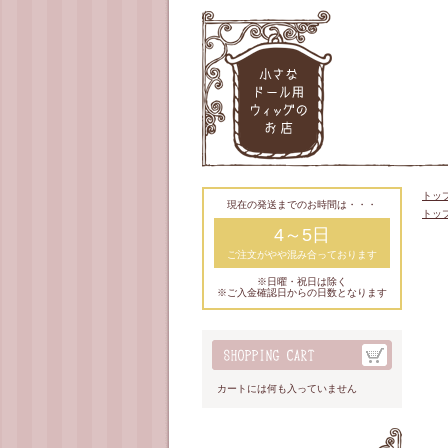
トッ
現在の発送までのお時間は・・・
トッ
4～5日
ご注文がやや混み合っております
※日曜・祝日は除く
※ご入金確認日からの日数となります
カートには何も入っていません