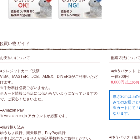
お買い物ガイド
お支払いについて
配送方法につい
●クレジットカード決済
●ゆうパケット
VISA、MASTER、JCB、AMEX、DINERSがご利用いただ
一律300円
けます。
8,000円以上の
※手数料は必要ございません。
※カード情報は当店には伝わらないようになっていますの
厚さ3cm以上
で、ご安心くださいませ。
みでのお届けと
※カートにて「
●Amazon Pay
なります。
※Amazon.co.jp アカウントが必要です。
●銀行振り込み
ゆうちょ銀行、楽天銀行、PayPay銀行
●ゆうパック（追
※申し訳ございませんが振込手数料をご負担ください。