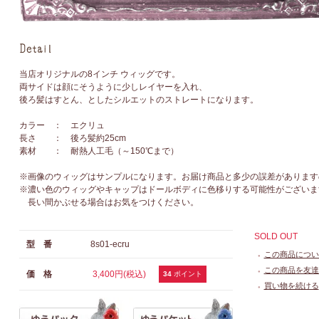
当店オリジナルの8インチ ウィッグです。
両サイドは顔にそうように少しレイヤーを入れ、
後ろ髪はすとん、としたシルエットのストレートになります。
カラー ： エクリュ
長さ ： 後ろ髪約25cm
素材 ： 耐熱人工毛（～150℃まで）
※画像のウィッグはサンプルになります。お届け商品と多少の誤差があります
※濃い色のウィッグやキャップはドールボディに色移りする可能性がございま
長い間かぶせる場合はお気をつけください。
SOLD OUT
型 番
8s01-ecru
この商品につい
●
この商品を友達
価 格
3,400円(税込)
●
34
ポイント
買い物を続ける
●