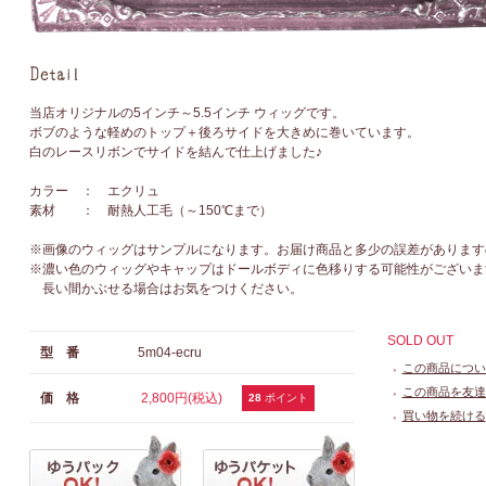
当店オリジナルの5インチ～5.5インチ ウィッグです。
ボブのような軽めのトップ＋後ろサイドを大きめに巻いています。
白のレースリボンでサイドを結んで仕上げました♪
カラー ： エクリュ
素材 ： 耐熱人工毛（～150℃まで）
※画像のウィッグはサンプルになります。お届け商品と多少の誤差があります
※濃い色のウィッグやキャップはドールボディに色移りする可能性がございま
長い間かぶせる場合はお気をつけください。
SOLD OUT
型 番
5m04-ecru
この商品につい
●
この商品を友達
価 格
2,800円(税込)
●
28
ポイント
買い物を続ける
●