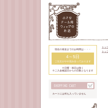
トッ
現在の発送までのお時間は・・・
トッ
4～5日
ご注文がやや混み合っております
※日曜・祝日は除く
※ご入金確認日からの日数となります
カートには何も入っていません