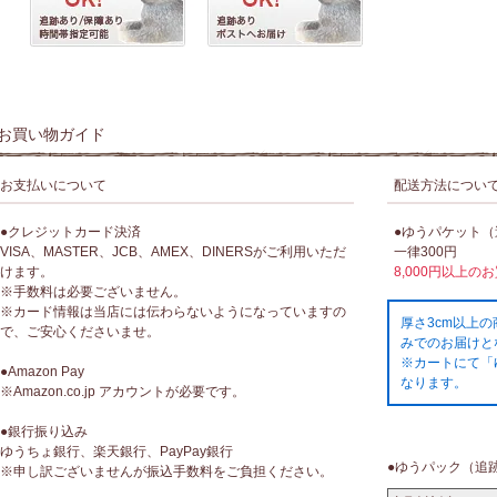
お買い物ガイド
お支払いについて
配送方法につい
●クレジットカード決済
●ゆうパケット
VISA、MASTER、JCB、AMEX、DINERSがご利用いただ
一律300円
けます。
8,000円以上の
※手数料は必要ございません。
※カード情報は当店には伝わらないようになっていますの
厚さ3cm以上
で、ご安心くださいませ。
みでのお届けと
※カートにて「
●Amazon Pay
なります。
※Amazon.co.jp アカウントが必要です。
●銀行振り込み
ゆうちょ銀行、楽天銀行、PayPay銀行
●ゆうパック（追
※申し訳ございませんが振込手数料をご負担ください。