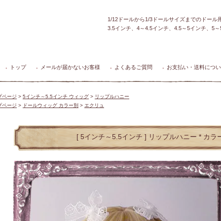
1/12ドールから1/3ドールサイズまでのドー
3.5インチ、4～4.5インチ、4.5～5インチ、
トップ
メールが届かないお客様
よくあるご質問
お支払い・送料につい
●
●
●
●
プページ
>
5インチ～5.5インチ ウィッグ
>
リップルハニー
プページ
>
ドールウィッグ カラー別
>
エクリュ
[ 5インチ～5.5インチ ] リップルハニー * カ