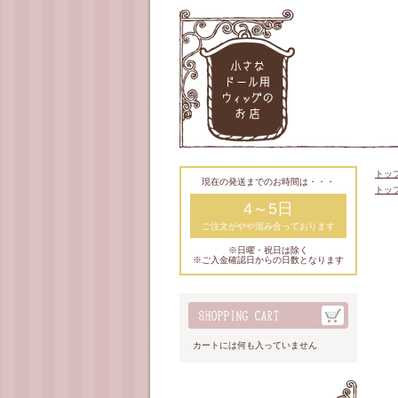
トッ
現在の発送までのお時間は・・・
トッ
4～5日
ご注文がやや混み合っております
※日曜・祝日は除く
※ご入金確認日からの日数となります
カートには何も入っていません