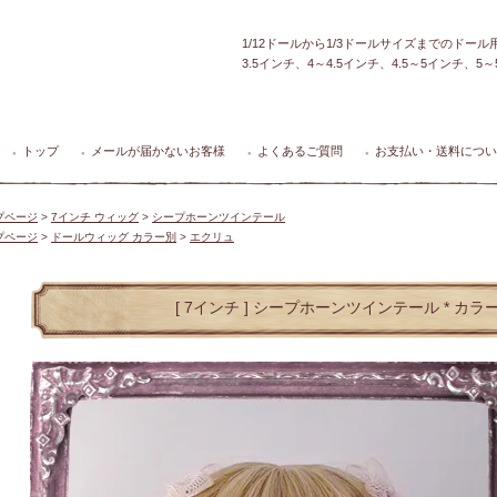
1/12ドールから1/3ドールサイズまでのドー
3.5インチ、4～4.5インチ、4.5～5インチ、
トップ
メールが届かないお客様
よくあるご質問
お支払い・送料につい
●
●
●
●
プページ
>
7インチ ウィッグ
>
シープホーンツインテール
プページ
>
ドールウィッグ カラー別
>
エクリュ
[ 7インチ ] シープホーンツインテール * カラ