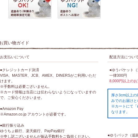
お買い物ガイド
お支払いについて
配送方法につい
●クレジットカード決済
●ゆうパケット
VISA、MASTER、JCB、AMEX、DINERSがご利用いただ
一律300円
けます。
8,000円以上の
※手数料は必要ございません。
※カード情報は当店には伝わらないようになっていますの
厚さ3cm以上
で、ご安心くださいませ。
みでのお届けと
※カートにて「
●Amazon Pay
なります。
※Amazon.co.jp アカウントが必要です。
●銀行振り込み
ゆうちょ銀行、楽天銀行、PayPay銀行
●ゆうパック（追
※申し訳ございませんが振込手数料をご負担ください。