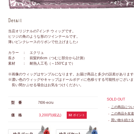
当店オリジナルの7インチ ウィッグです。
ヒツジの角のような形のツインテールです。
薄いピンクレースのリボンで仕上げました♪
カラー ： エクリュ
長さ ： 前髪約6cm（つむじ部分から計測）
素材 ： 耐熱人工毛（～150℃まで）
※画像のウィッグはサンプルになります。お届け商品と多少の誤差があります
※濃い色のウィッグやキャップはドールボディに色移りする可能性がございま
長い間かぶせる場合はお気をつけください。
SOLD OUT
型 番
7t06-ecru
この商品につい
●
この商品を友達
価 格
3,200円(税込)
●
32
ポイント
買い物を続ける
●