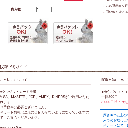
この商品を友達
●
購入数
買い物を続ける
●
お買い物ガイド
お支払いについて
配送方法につい
●クレジットカード決済
●ゆうパケット
VISA、MASTER、JCB、AMEX、DINERSがご利用いただ
一律300円
けます。
8,000円以上の
※手数料は必要ございません。
※カード情報は当店には伝わらないようになっていますの
厚さ3cm以上
で、ご安心くださいませ。
みでのお届けと
※カートにて「
●Amazon Pay