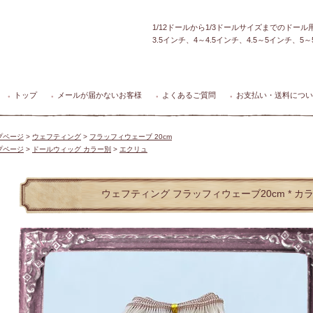
1/12ドールから1/3ドールサイズまでのドー
3.5インチ、4～4.5インチ、4.5～5インチ、
トップ
メールが届かないお客様
よくあるご質問
お支払い・送料につい
●
●
●
●
プページ
>
ウェフティング
>
フラッフィウェーブ 20cm
プページ
>
ドールウィッグ カラー別
>
エクリュ
ウェフティング フラッフィウェーブ20cm * カ