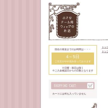
トッ
現在の発送までのお時間は・・・
トッ
4～5日
ご注文がやや混み合っております
※日曜・祝日は除く
※ご入金確認日からの日数となります
カートには何も入っていません