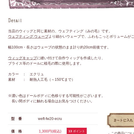
当店のウィッグと同じ素材の、ウェフティング（みの毛）です。
ウェフティング ウェーブ
より細かいウェーブで、ふわもこっとボリュームが
幅100cm・長さはウェーブの状態のまま計り約20cm前後です。
ウィッグキャップ
に縫い付けて自作ウィッグを作成したり、
ブライス等のドールに植毛の際に使用します。
カラー ： エクリュ
素材 ： 耐熱人工毛（～150℃まで）
※濃い色はドールボディに色移りする可能性がございます。
長い間ボディに触れる場合はお気をつけください。
型 番
weft-fw20-ecru
価 格
1,300円(税込)
13
ポイント
この商品につい
●