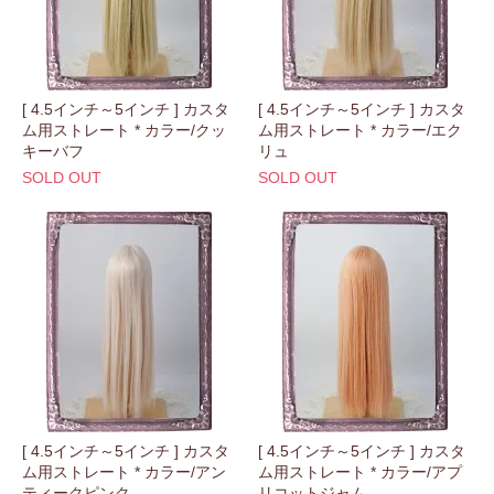
[ 4.5インチ～5インチ ] カスタ
[ 4.5インチ～5インチ ] カスタ
ム用ストレート * カラー/クッ
ム用ストレート * カラー/エク
キーバフ
リュ
SOLD OUT
SOLD OUT
[ 4.5インチ～5インチ ] カスタ
[ 4.5インチ～5インチ ] カスタ
ム用ストレート * カラー/アン
ム用ストレート * カラー/アプ
ティークピンク
リコットジャム