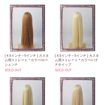
[ 4.5インチ～5インチ ] カスタ
[ 4.5インチ～5インチ ] カスタ
ム用ストレート * カラー/ロー
ム用ストレート * カラー/バナ
シェンナ
ナホイップ
SOLD OUT
SOLD OUT