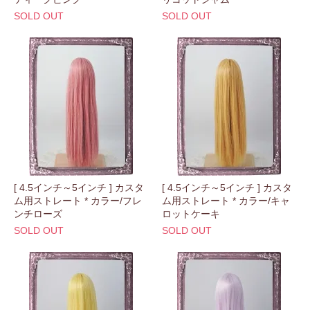
SOLD OUT
SOLD OUT
[ 4.5インチ～5インチ ] カスタ
[ 4.5インチ～5インチ ] カスタ
ム用ストレート * カラー/フレ
ム用ストレート * カラー/キャ
ンチローズ
ロットケーキ
SOLD OUT
SOLD OUT