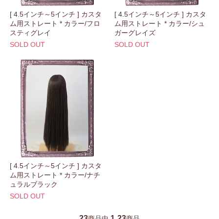
[ 4.5インチ～5インチ ] カスタ
[ 4.5インチ～5インチ ] カスタ
ム用ストレート * カラー/フロ
ム用ストレート * カラー/シュ
スティグレイ
ガーグレイズ
SOLD OUT
SOLD OUT
[ 4.5インチ～5インチ ] カスタ
ム用ストレート * カラー/ナチ
ュラルブラック
SOLD OUT
23
1
23
商品中
-
商品