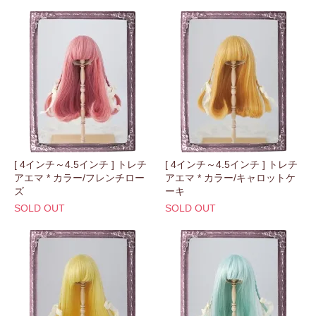
[ 4インチ～4.5インチ ] トレチ
[ 4インチ～4.5インチ ] トレチ
アエマ * カラー/フレンチロー
アエマ * カラー/キャロットケ
ズ
ーキ
SOLD OUT
SOLD OUT