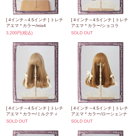
[ 4インチ～4.5インチ ] トレチ
[ 4インチ～4.5インチ ] トレチ
アエマ * カラー/mix4
アエマ * カラー/ショコラ
3,200円(税込)
SOLD OUT
[ 4インチ～4.5インチ ] トレチ
[ 4インチ～4.5インチ ] トレチ
アエマ * カラー/ミルクティ
アエマ * カラー/ローシェンナ
SOLD OUT
SOLD OUT