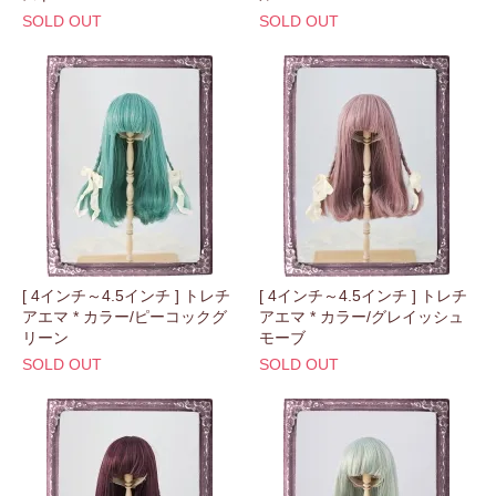
SOLD OUT
SOLD OUT
[ 4インチ～4.5インチ ] トレチ
[ 4インチ～4.5インチ ] トレチ
アエマ * カラー/ピーコックグ
アエマ * カラー/グレイッシュ
リーン
モーブ
SOLD OUT
SOLD OUT