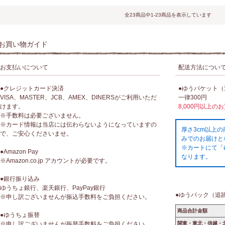
全23商品中1-23商品を表示しています
お買い物ガイド
お支払いについて
配送方法につい
●クレジットカード決済
●ゆうパケット
VISA、MASTER、JCB、AMEX、DINERSがご利用いただ
一律300円
けます。
8,000円以上の
※手数料は必要ございません。
※カード情報は当店には伝わらないようになっていますの
厚さ3cm以上
で、ご安心くださいませ。
みでのお届けと
※カートにて「
●Amazon Pay
なります。
※Amazon.co.jp アカウントが必要です。
●銀行振り込み
ゆうちょ銀行、楽天銀行、PayPay銀行
●ゆうパック（追
※申し訳ございませんが振込手数料をご負担ください。
商品合計金額
●ゆうちょ振替
※申し訳ございませんが振替手数料をご負担ください。
関東・東北・信越・