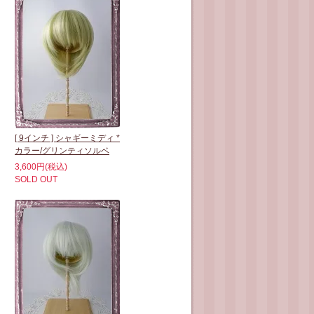
[ 9インチ ] シャギーミディ *
カラー/グリンティソルベ
3,600円(税込)
SOLD OUT