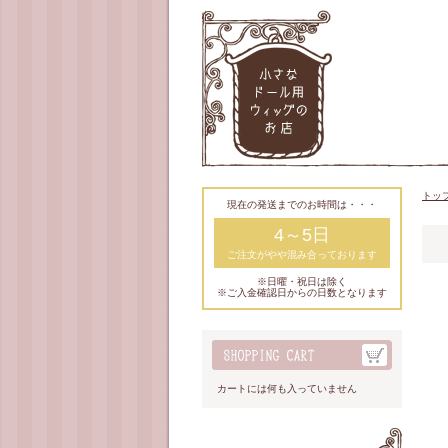
トッ
現在の発送までのお時間は・・・
4～5日
ご注文がやや混み合っております
※日曜・祝日は除く
※ご入金確認日からの日数となります
カートには何も入っていません