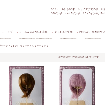
1/12ドールから1/3ドールサイズまでのドー
3.5インチ、4～4.5インチ、4.5～5インチ、
トップ
メールが届かないお客様
よくあるご質問
お支払い・送料につい
●
●
●
●
プページ
>
9インチ ウィッグ
>
シャギーミディ
全23商品中1-23商品を表示しています