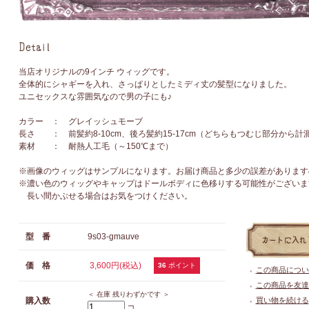
当店オリジナルの9インチ ウィッグです。
全体的にシャギーを入れ、さっぱりとしたミディ丈の髪型になりました。
ユニセックスな雰囲気なので男の子にも♪
カラー ： グレイッシュモーブ
長さ ： 前髪約8-10cm、後ろ髪約15-17cm（どちらもつむじ部分から計
素材 ： 耐熱人工毛（～150℃まで）
※画像のウィッグはサンプルになります。お届け商品と多少の誤差があります
※濃い色のウィッグやキャップはドールボディに色移りする可能性がございま
長い間かぶせる場合はお気をつけください。
型 番
9s03-gmauve
価 格
3,600円(税込)
36
ポイント
この商品につい
●
この商品を友達
●
＜ 在庫 残りわずかです ＞
購入数
買い物を続ける
●
コ