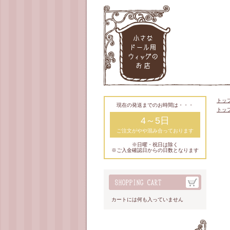
トッ
現在の発送までのお時間は・・・
トッ
4～5日
ご注文がやや混み合っております
※日曜・祝日は除く
※ご入金確認日からの日数となります
カートには何も入っていません