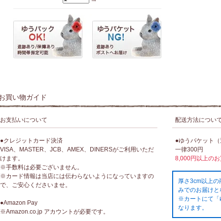
お買い物ガイド
お支払いについて
配送方法につい
●クレジットカード決済
●ゆうパケット
VISA、MASTER、JCB、AMEX、DINERSがご利用いただ
一律300円
けます。
8,000円以上の
※手数料は必要ございません。
※カード情報は当店には伝わらないようになっていますの
厚さ3cm以上
で、ご安心くださいませ。
みでのお届けと
※カートにて「
●Amazon Pay
なります。
※Amazon.co.jp アカウントが必要です。