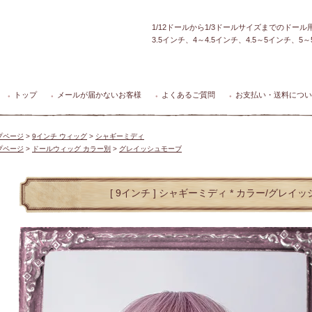
1/12ドールから1/3ドールサイズまでのドー
3.5インチ、4～4.5インチ、4.5～5インチ、
トップ
メールが届かないお客様
よくあるご質問
お支払い・送料につい
●
●
●
●
プページ
>
9インチ ウィッグ
>
シャギーミディ
プページ
>
ドールウィッグ カラー別
>
グレイッシュモーブ
[ 9インチ ] シャギーミディ * カラー/グレイ