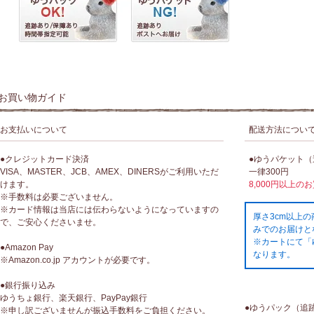
お買い物ガイド
お支払いについて
配送方法につい
●クレジットカード決済
●ゆうパケット
VISA、MASTER、JCB、AMEX、DINERSがご利用いただ
一律300円
けます。
8,000円以上の
※手数料は必要ございません。
※カード情報は当店には伝わらないようになっていますの
厚さ3cm以上
で、ご安心くださいませ。
みでのお届けと
※カートにて「
●Amazon Pay
なります。
※Amazon.co.jp アカウントが必要です。
●銀行振り込み
ゆうちょ銀行、楽天銀行、PayPay銀行
●ゆうパック（追
※申し訳ございませんが振込手数料をご負担ください。