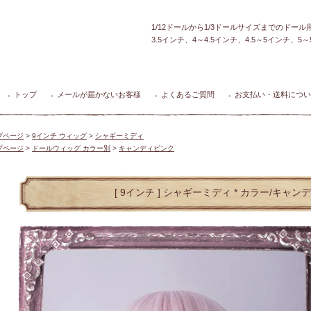
1/12ドールから1/3ドールサイズまでのドー
3.5インチ、4～4.5インチ、4.5～5インチ、
トップ
メールが届かないお客様
よくあるご質問
お支払い・送料につい
●
●
●
●
プページ
>
9インチ ウィッグ
>
シャギーミディ
プページ
>
ドールウィッグ カラー別
>
キャンディピンク
[ 9インチ ] シャギーミディ * カラー/キャ