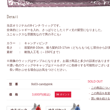
当店オリジナルの9インチ ウィッグです。
全体的にシャギーを入れ、さっぱりとしたミディ丈の髪型になりました。
ユニセックスな雰囲気なので男の子にも♪
カラー ： キャンディピンク
長さ ： 前髪約8-10cm、後ろ髪約15-17cm（どちらもつむじ部分から計
素材 ： 耐熱人工毛（～150℃まで）
※画像のウィッグはサンプルになります。お届け商品と多少の誤差があります
※濃い色のウィッグやキャップはドールボディに色移りする可能性がございま
長い間かぶせる場合はお気をつけください。
SOLD OUT
型 番
9s03-candypink
この商品につい
●
この商品を友達
価 格
3,600円(税込)
●
36
ポイント
買い物を続ける
●