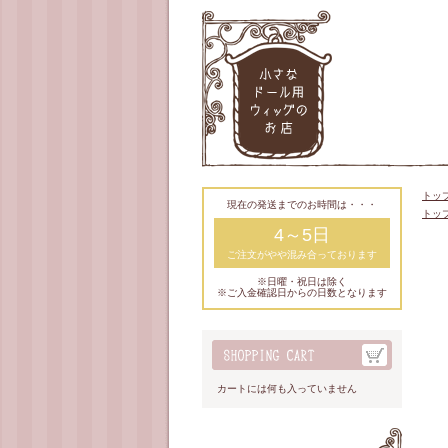
トッ
現在の発送までのお時間は・・・
トッ
4～5日
ご注文がやや混み合っております
※日曜・祝日は除く
※ご入金確認日からの日数となります
カートには何も入っていません