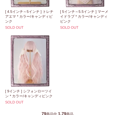
[ 4.5インチ～5インチ ] トレチ
[ 5インチ～5.5インチ ] マーメ
アエマ * カラー/キャンディピ
イドラブ * カラー/キャンディ
ンク
ピンク
SOLD OUT
SOLD OUT
[ 9インチ ] シフォンローツイ
ン * カラー/キャンディピンク
SOLD OUT
79
1
79
商品中
-
商品