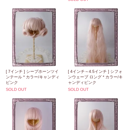
[ 7インチ ] シープホーンツイ
[ 4インチ～4.5インチ ] シフォ
ンテール * カラー/キャンディ
ンウェーブ ロング * カラー/キ
ピンク
ャンディピンク
SOLD OUT
SOLD OUT