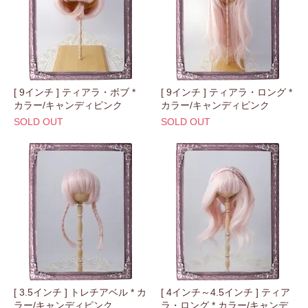
[ 9インチ ] ティアラ・ボブ *
[ 9インチ ] ティアラ・ロング *
カラー/キャンディピンク
カラー/キャンディピンク
SOLD OUT
SOLD OUT
[ 3.5インチ ] トレチアベル * カ
[ 4インチ～4.5インチ ] ティア
ラー/キャンディピンク
ラ・ロング * カラー/キャンデ