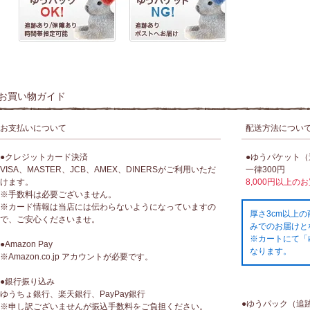
お買い物ガイド
お支払いについて
配送方法につい
●クレジットカード決済
●ゆうパケット
VISA、MASTER、JCB、AMEX、DINERSがご利用いただ
一律300円
けます。
8,000円以上の
※手数料は必要ございません。
※カード情報は当店には伝わらないようになっていますの
厚さ3cm以上
で、ご安心くださいませ。
みでのお届けと
※カートにて「
●Amazon Pay
なります。
※Amazon.co.jp アカウントが必要です。
●銀行振り込み
ゆうちょ銀行、楽天銀行、PayPay銀行
●ゆうパック（追
※申し訳ございませんが振込手数料をご負担ください。