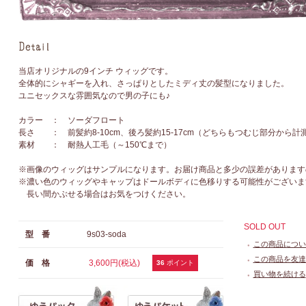
当店オリジナルの9インチ ウィッグです。
全体的にシャギーを入れ、さっぱりとしたミディ丈の髪型になりました。
ユニセックスな雰囲気なので男の子にも♪
カラー ： ソーダフロート
長さ ： 前髪約8-10cm、後ろ髪約15-17cm（どちらもつむじ部分から計
素材 ： 耐熱人工毛（～150℃まで）
※画像のウィッグはサンプルになります。お届け商品と多少の誤差があります
※濃い色のウィッグやキャップはドールボディに色移りする可能性がございま
長い間かぶせる場合はお気をつけください。
SOLD OUT
型 番
9s03-soda
この商品につい
●
この商品を友達
価 格
3,600円(税込)
●
36
ポイント
買い物を続ける
●