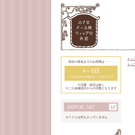
トッ
現在の発送までのお時間は・・・
トッ
4～5日
ご注文がやや混み合っております
※日曜・祝日は除く
※ご入金確認日からの日数となります
カートには何も入っていません