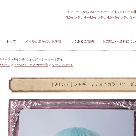
1/12ドールから1/3ドールサイズまでのドー
3.5インチ、4～4.5インチ、4.5～5インチ、
トップ
メールが届かないお客様
よくあるご質問
お支払い・送料につい
●
●
●
●
プページ
>
9インチ ウィッグ
>
シャギーミディ
プページ
>
ドールウィッグ カラー別
>
ソーダフロート
[ 9インチ ] シャギーミディ * カラー/ソー