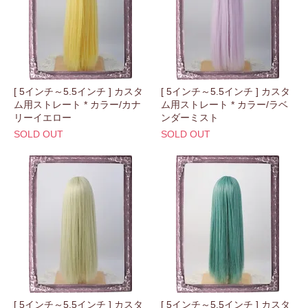
[ 5インチ～5.5インチ ] カスタ
[ 5インチ～5.5インチ ] カスタ
ム用ストレート * カラー/カナ
ム用ストレート * カラー/ラベ
リーイエロー
ンダーミスト
SOLD OUT
SOLD OUT
[ 5インチ～5.5インチ ] カスタ
[ 5インチ～5.5インチ ] カスタ