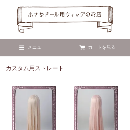
メニュー
カートを見る
カスタム用ストレート