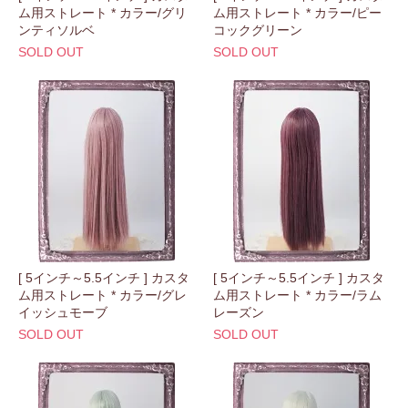
ム用ストレート * カラー/グリ
ム用ストレート * カラー/ピー
ンティソルベ
コックグリーン
SOLD OUT
SOLD OUT
[ 5インチ～5.5インチ ] カスタ
[ 5インチ～5.5インチ ] カスタ
ム用ストレート * カラー/グレ
ム用ストレート * カラー/ラム
イッシュモーブ
レーズン
SOLD OUT
SOLD OUT