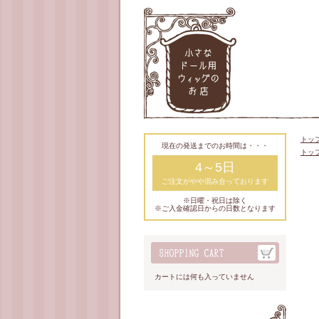
トッ
現在の発送までのお時間は・・・
トッ
4～5日
ご注文がやや混み合っております
※日曜・祝日は除く
※ご入金確認日からの日数となります
カートには何も入っていません