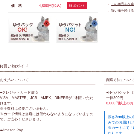
この商品を友達
価 格
4,800円(税込)
●
48
ポイント
買い物を続ける
●
お買い物ガイド
お支払いについて
配送方法につい
●クレジットカード決済
●ゆうパケット
VISA、MASTER、JCB、AMEX、DINERSがご利用いただ
一律300円
けます。
8,000円以上の
※手数料は必要ございません。
※カード情報は当店には伝わらないようになっていますの
厚さ3cm以上
で、ご安心くださいませ。
みでのお届けと
※カートにて「
●Amazon Pay
なります。