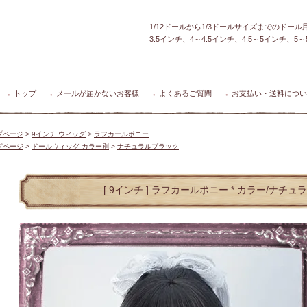
1/12ドールから1/3ドールサイズまでのドー
3.5インチ、4～4.5インチ、4.5～5インチ、
トップ
メールが届かないお客様
よくあるご質問
お支払い・送料につい
●
●
●
●
プページ
>
9インチ ウィッグ
>
ラフカールポニー
プページ
>
ドールウィッグ カラー別
>
ナチュラルブラック
[ 9インチ ] ラフカールポニー * カラー/ナチ