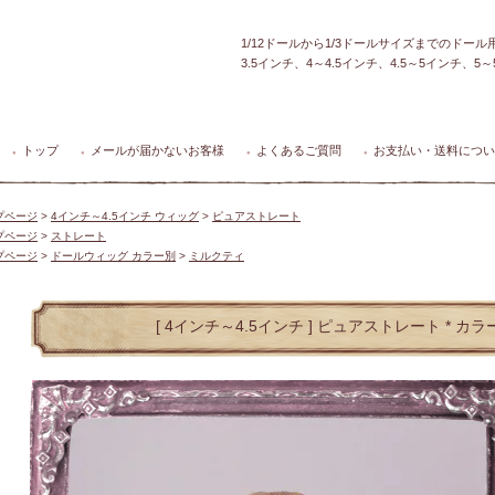
1/12ドールから1/3ドールサイズまでのドー
3.5インチ、4～4.5インチ、4.5～5インチ、
トップ
メールが届かないお客様
よくあるご質問
お支払い・送料につい
●
●
●
●
プページ
>
4インチ～4.5インチ ウィッグ
>
ピュアストレート
プページ
>
ストレート
プページ
>
ドールウィッグ カラー別
>
ミルクティ
[ 4インチ～4.5インチ ] ピュアストレート * カ