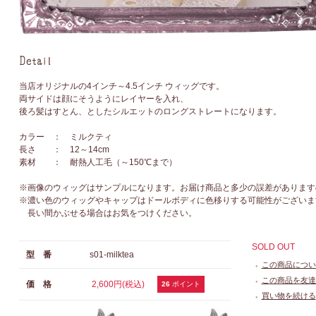
当店オリジナルの4インチ～4.5インチ ウィッグです。
両サイドは顔にそうようにレイヤーを入れ、
後ろ髪はすとん、としたシルエットのロングストレートになります。
カラー ： ミルクティ
長さ ： 12～14cm
素材 ： 耐熱人工毛（～150℃まで）
※画像のウィッグはサンプルになります。お届け商品と多少の誤差があります
※濃い色のウィッグやキャップはドールボディに色移りする可能性がございま
長い間かぶせる場合はお気をつけください。
SOLD OUT
型 番
s01-milktea
この商品につい
●
この商品を友達
価 格
2,600円(税込)
●
26
ポイント
買い物を続ける
●