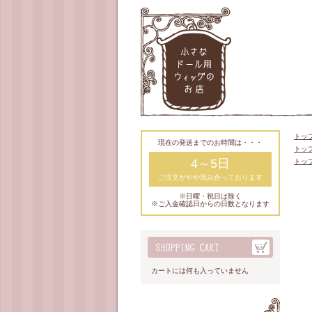
トッ
現在の発送までのお時間は・・・
トッ
4～5日
トッ
ご注文がやや混み合っております
※日曜・祝日は除く
※ご入金確認日からの日数となります
カートには何も入っていません