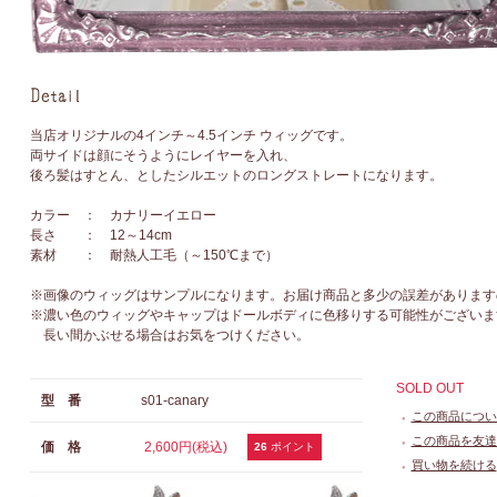
当店オリジナルの4インチ～4.5インチ ウィッグです。
両サイドは顔にそうようにレイヤーを入れ、
後ろ髪はすとん、としたシルエットのロングストレートになります。
カラー ： カナリーイエロー
長さ ： 12～14cm
素材 ： 耐熱人工毛（～150℃まで）
※画像のウィッグはサンプルになります。お届け商品と多少の誤差があります
※濃い色のウィッグやキャップはドールボディに色移りする可能性がございま
長い間かぶせる場合はお気をつけください。
SOLD OUT
型 番
s01-canary
この商品につい
●
この商品を友達
価 格
2,600円(税込)
●
26
ポイント
買い物を続ける
●