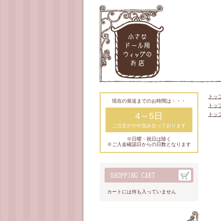
トッ
現在の発送までのお時間は・・・
トッ
4～5日
トッ
ご注文がやや混み合っております
※日曜・祝日は除く
※ご入金確認日からの日数となります
カートには何も入っていません