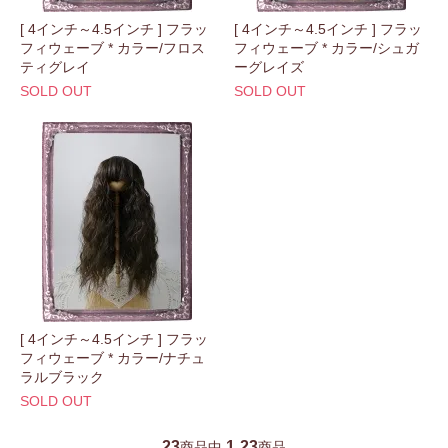
[ 4インチ～4.5インチ ] フラッ
[ 4インチ～4.5インチ ] フラッ
フィウェーブ * カラー/フロス
フィウェーブ * カラー/シュガ
ティグレイ
ーグレイズ
SOLD OUT
SOLD OUT
[ 4インチ～4.5インチ ] フラッ
フィウェーブ * カラー/ナチュ
ラルブラック
SOLD OUT
23
1
23
商品中
-
商品