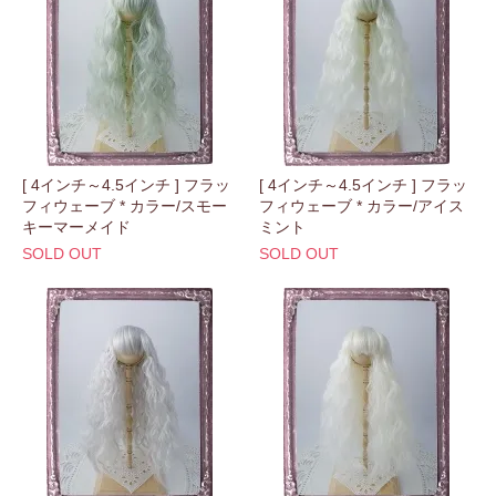
[ 4インチ～4.5インチ ] フラッ
[ 4インチ～4.5インチ ] フラッ
フィウェーブ * カラー/スモー
フィウェーブ * カラー/アイス
キーマーメイド
ミント
SOLD OUT
SOLD OUT