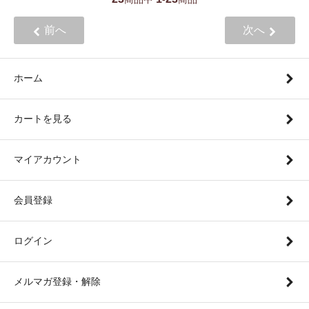
前へ
次へ
ホーム
カートを見る
マイアカウント
会員登録
ログイン
メルマガ登録・解除