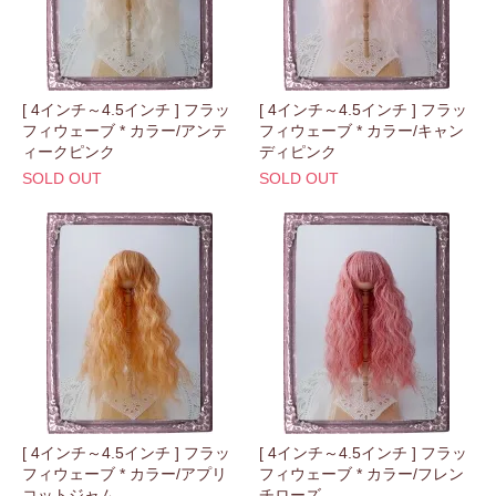
[ 4インチ～4.5インチ ] フラッ
[ 4インチ～4.5インチ ] フラッ
フィウェーブ * カラー/アンテ
フィウェーブ * カラー/キャン
ィークピンク
ディピンク
SOLD OUT
SOLD OUT
[ 4インチ～4.5インチ ] フラッ
[ 4インチ～4.5インチ ] フラッ
フィウェーブ * カラー/アプリ
フィウェーブ * カラー/フレン
コットジャム
チローズ