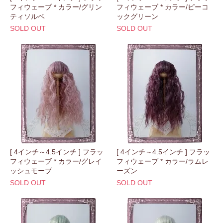
フィウェーブ * カラー/グリン
フィウェーブ * カラー/ピーコ
ティソルベ
ックグリーン
SOLD OUT
SOLD OUT
[ 4インチ～4.5インチ ] フラッ
[ 4インチ～4.5インチ ] フラッ
フィウェーブ * カラー/グレイ
フィウェーブ * カラー/ラムレ
ッシュモーブ
ーズン
SOLD OUT
SOLD OUT