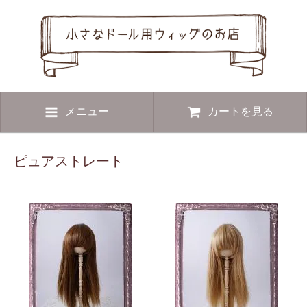
メニュー
カートを見る
ピュアストレート