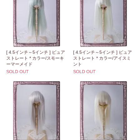
[ 4.5インチ～5インチ ] ピュア
[ 4.5インチ～5インチ ] ピュア
ストレート * カラー/スモーキ
ストレート * カラー/アイスミ
ーマーメイド
ント
SOLD OUT
SOLD OUT