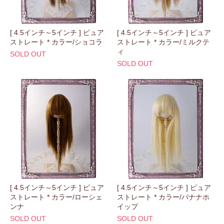
[ 4.5インチ～5インチ ] ピュア
[ 4.5インチ～5インチ ] ピュア
ストレート * カラー/ショコラ
ストレート * カラー/ミルクテ
ィ
SOLD OUT
SOLD OUT
[ 4.5インチ～5インチ ] ピュア
[ 4.5インチ～5インチ ] ピュア
ストレート * カラー/ローシェ
ストレート * カラー/バナナホ
ンナ
イップ
SOLD OUT
SOLD OUT