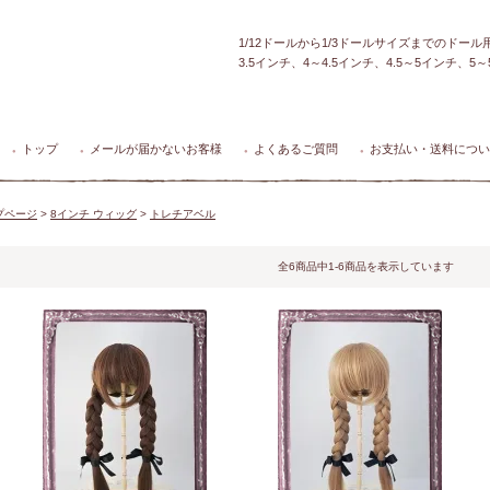
1/12ドールから1/3ドールサイズまでのドー
3.5インチ、4～4.5インチ、4.5～5インチ、
トップ
メールが届かないお客様
よくあるご質問
お支払い・送料につい
●
●
●
●
プページ
>
8インチ ウィッグ
>
トレチアベル
全6商品中1-6商品を表示しています