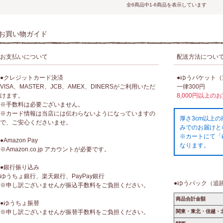
全6商品中1-6商品を表示しています
お買い物ガイド
お支払いについて
配送方法につい
●クレジットカード決済
●ゆうパケット
VISA、MASTER、JCB、AMEX、DINERSがご利用いただ
一律300円
けます。
8,000円以上の
※手数料は必要ございません。
※カード情報は当店には伝わらないようになっていますの
厚さ3cm以上
で、ご安心くださいませ。
みでのお届けと
※カートにて「
●Amazon Pay
なります。
※Amazon.co.jp アカウントが必要です。
●銀行振り込み
ゆうちょ銀行、楽天銀行、PayPay銀行
●ゆうパック（追
※申し訳ございませんが振込手数料をご負担ください。
商品合計金額
●ゆうちょ振替
※申し訳ございませんが振替手数料をご負担ください。
関東・東北・信越・