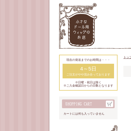
トッ
現在の発送までのお時間は・・・
4～5日
ご注文がやや混み合っております
※日曜・祝日は除く
※ご入金確認日からの日数となります
カートには何も入っていません