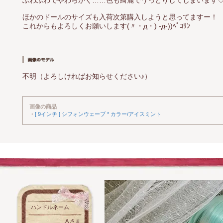
ふわふわでやわらかく……色も綺麗でうっとりしてしまいます
ほかのドールのサイズも入荷次第購入しようと思ってますー！
これからもよろしくお願いします(〃・д・) -д-))ﾍﾟｺﾘﾝ
不明（よろしければお知らせください♪）
画像の商品
・
[ 9インチ ] シフォンウェーブ * カラー/アイスミント
ハンドルネーム
A さま