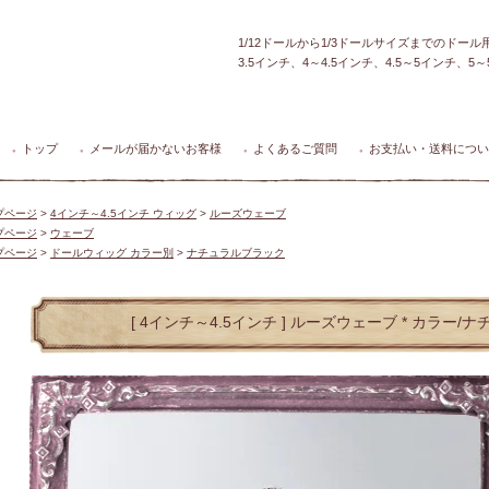
1/12ドールから1/3ドールサイズまでのドー
3.5インチ、4～4.5インチ、4.5～5インチ、
トップ
メールが届かないお客様
よくあるご質問
お支払い・送料につい
●
●
●
●
プページ
>
4インチ～4.5インチ ウィッグ
>
ルーズウェーブ
プページ
>
ウェーブ
プページ
>
ドールウィッグ カラー別
>
ナチュラルブラック
[ 4インチ～4.5インチ ] ルーズウェーブ * カラー