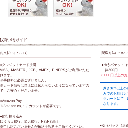
お買い物ガイド
お支払いについて
配送方法につい
●クレジットカード決済
●ゆうパケット
VISA、MASTER、JCB、AMEX、DINERSがご利用いただ
一律300円
けます。
8,000円以上の
※手数料は必要ございません。
※カード情報は当店には伝わらないようになっていますの
厚さ3cm以上
で、ご安心くださいませ。
みでのお届けと
※カートにて「
●Amazon Pay
なります。
※Amazon.co.jp アカウントが必要です。
●銀行振り込み
ゆうちょ銀行、楽天銀行、PayPay銀行
●ゆうパック（追
※申し訳ございませんが振込手数料をご負担ください。