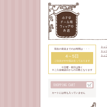
トッ
現在の発送までのお時間は・・・
トッ
4～5日
トッ
ご注文がやや混み合っております
※日曜・祝日は除く
※ご入金確認日からの日数となります
カートには何も入っていません