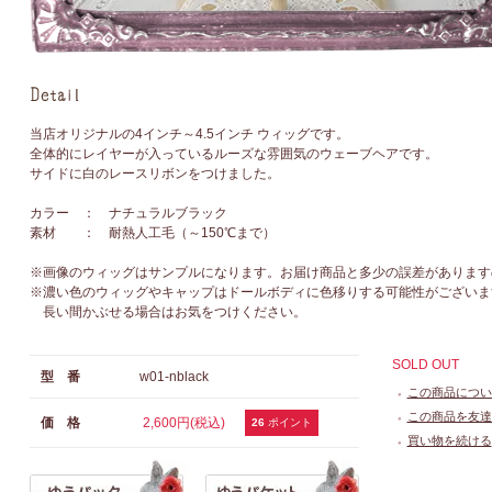
当店オリジナルの4インチ～4.5インチ ウィッグです。
全体的にレイヤーが入っているルーズな雰囲気のウェーブヘアです。
サイドに白のレースリボンをつけました。
カラー ： ナチュラルブラック
素材 ： 耐熱人工毛（～150℃まで）
※画像のウィッグはサンプルになります。お届け商品と多少の誤差があります
※濃い色のウィッグやキャップはドールボディに色移りする可能性がございま
長い間かぶせる場合はお気をつけください。
SOLD OUT
型 番
w01-nblack
この商品につい
●
この商品を友達
価 格
2,600円(税込)
●
26
ポイント
買い物を続ける
●