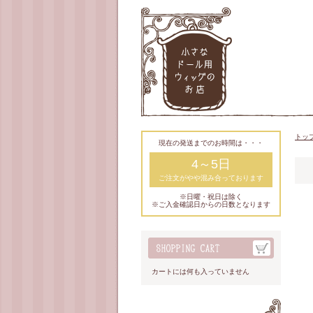
トッ
現在の発送までのお時間は・・・
4～5日
ご注文がやや混み合っております
※日曜・祝日は除く
※ご入金確認日からの日数となります
カートには何も入っていません