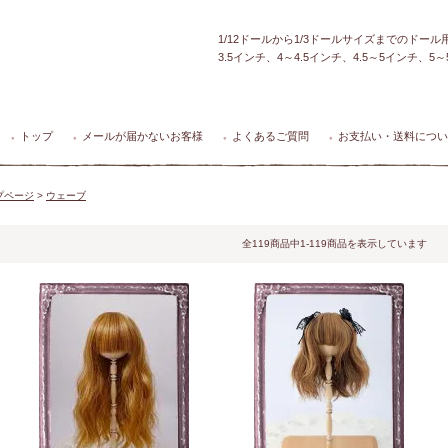
1/12ドールから1/3ドールサイズまでのドー
3.5インチ、4～4.5インチ、4.5～5インチ、
トップ
メールが届かないお客様
よくあるご質問
お支払い・送料につい
●
●
●
●
プページ
>
ウェーブ
全119商品中1-119商品を表示しています