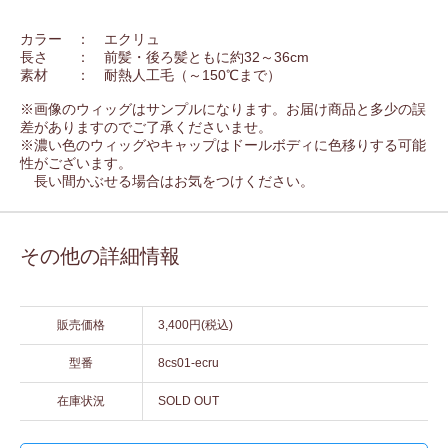
カラー ： エクリュ
長さ ： 前髪・後ろ髪ともに約32～36cm
素材 ： 耐熱人工毛（～150℃まで）
※画像のウィッグはサンプルになります。お届け商品と多少の誤
差がありますのでご了承くださいませ。
※濃い色のウィッグやキャップはドールボディに色移りする可能
性がございます。
長い間かぶせる場合はお気をつけください。
その他の詳細情報
販売価格
3,400円(税込)
型番
8cs01-ecru
在庫状況
SOLD OUT