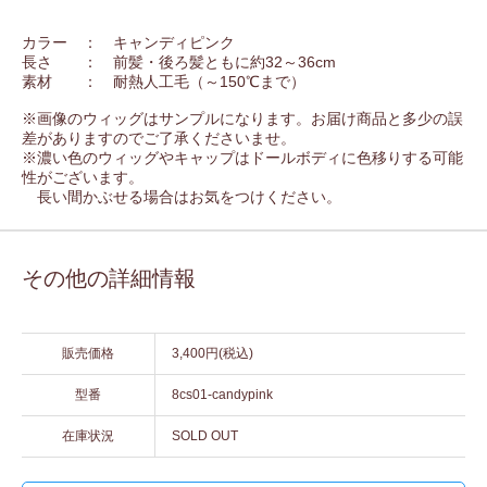
カラー ： キャンディピンク
長さ ： 前髪・後ろ髪ともに約32～36cm
素材 ： 耐熱人工毛（～150℃まで）
※画像のウィッグはサンプルになります。お届け商品と多少の誤
差がありますのでご了承くださいませ。
※濃い色のウィッグやキャップはドールボディに色移りする可能
性がございます。
長い間かぶせる場合はお気をつけください。
その他の詳細情報
販売価格
3,400円(税込)
型番
8cs01-candypink
在庫状況
SOLD OUT