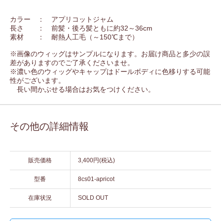
カラー ： アプリコットジャム
長さ ： 前髪・後ろ髪ともに約32～36cm
素材 ： 耐熱人工毛（～150℃まで）
※画像のウィッグはサンプルになります。お届け商品と多少の誤
差がありますのでご了承くださいませ。
※濃い色のウィッグやキャップはドールボディに色移りする可能
性がございます。
長い間かぶせる場合はお気をつけください。
その他の詳細情報
販売価格
3,400円(税込)
型番
8cs01-apricot
在庫状況
SOLD OUT