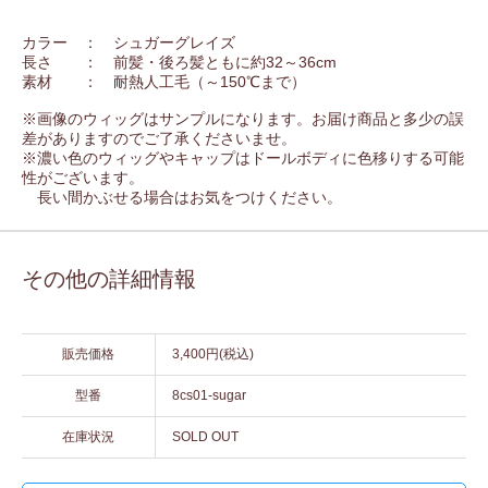
カラー ： シュガーグレイズ
長さ ： 前髪・後ろ髪ともに約32～36cm
素材 ： 耐熱人工毛（～150℃まで）
※画像のウィッグはサンプルになります。お届け商品と多少の誤
差がありますのでご了承くださいませ。
※濃い色のウィッグやキャップはドールボディに色移りする可能
性がございます。
長い間かぶせる場合はお気をつけください。
その他の詳細情報
販売価格
3,400円(税込)
型番
8cs01-sugar
在庫状況
SOLD OUT