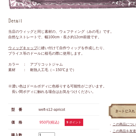
当店のウィッグと同じ素材の、ウェフティング（みの毛）です。
自然なストレートで、幅100cm・長さ約12cm前後です。
ウィッグキャップ
に縫い付けて自作ウィッグを作成したり、
ブライス等のドールに植毛の際に使用します。
カラー ： アプリコットジャム
素材 ： 耐熱人工毛（～150℃まで）
※濃い色はドールボディに色移りする可能性がございます。
長い間ボディに触れる場合はお気をつけください。
型 番
weft-s12-apricot
価 格
950円(税込)
9
ポイント
この商品につい
●
この商品を友達
●
購入数