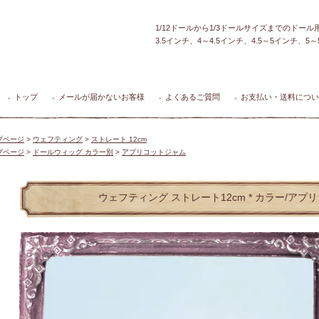
1/12ドールから1/3ドールサイズまでのドー
3.5インチ、4～4.5インチ、4.5～5インチ、
トップ
メールが届かないお客様
よくあるご質問
お支払い・送料につい
●
●
●
●
プページ
>
ウェフティング
>
ストレート 12cm
プページ
>
ドールウィッグ カラー別
>
アプリコットジャム
ウェフティング ストレート12cm * カラー/アプ