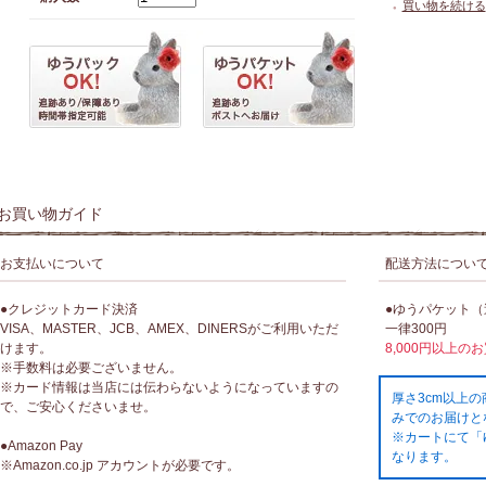
買い物を続ける
●
お買い物ガイド
お支払いについて
配送方法につい
●クレジットカード決済
●ゆうパケット
VISA、MASTER、JCB、AMEX、DINERSがご利用いただ
一律300円
けます。
8,000円以上の
※手数料は必要ございません。
※カード情報は当店には伝わらないようになっていますの
厚さ3cm以上
で、ご安心くださいませ。
みでのお届けと
※カートにて「
●Amazon Pay
なります。
※Amazon.co.jp アカウントが必要です。