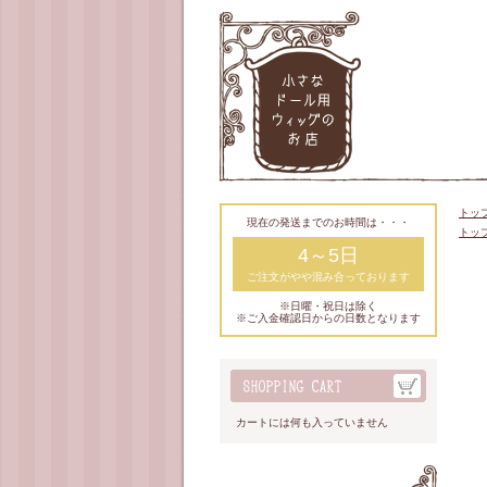
トッ
現在の発送までのお時間は・・・
トッ
4～5日
ご注文がやや混み合っております
※日曜・祝日は除く
※ご入金確認日からの日数となります
カートには何も入っていません