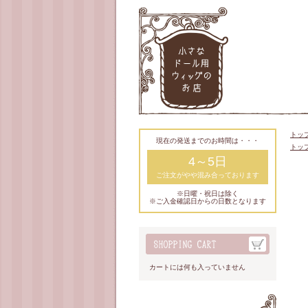
トッ
現在の発送までのお時間は・・・
トッ
4～5日
ご注文がやや混み合っております
※日曜・祝日は除く
※ご入金確認日からの日数となります
カートには何も入っていません