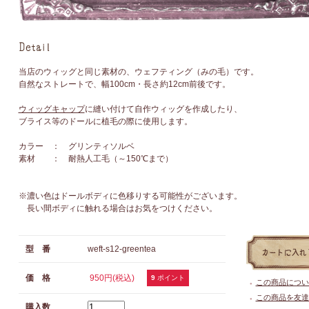
当店のウィッグと同じ素材の、ウェフティング（みの毛）です。
自然なストレートで、幅100cm・長さ約12cm前後です。
ウィッグキャップ
に縫い付けて自作ウィッグを作成したり、
ブライス等のドールに植毛の際に使用します。
カラー ： グリンティソルベ
素材 ： 耐熱人工毛（～150℃まで）
※濃い色はドールボディに色移りする可能性がございます。
長い間ボディに触れる場合はお気をつけください。
型 番
weft-s12-greentea
価 格
950円(税込)
9
ポイント
この商品につい
●
この商品を友達
●
購入数