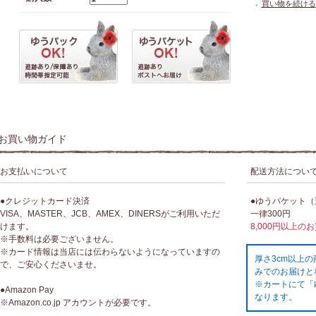
買い物を続ける
●
お買い物ガイド
お支払いについて
配送方法につい
●クレジットカード決済
●ゆうパケット
VISA、MASTER、JCB、AMEX、DINERSがご利用いただ
一律300円
けます。
8,000円以上の
※手数料は必要ございません。
※カード情報は当店には伝わらないようになっていますの
厚さ3cm以上
で、ご安心くださいませ。
みでのお届けと
※カートにて「
●Amazon Pay
なります。
※Amazon.co.jp アカウントが必要です。