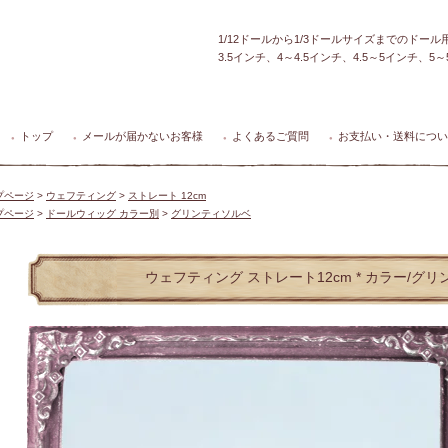
1/12ドールから1/3ドールサイズまでのドー
3.5インチ、4～4.5インチ、4.5～5インチ、
トップ
メールが届かないお客様
よくあるご質問
お支払い・送料につい
●
●
●
●
プページ
>
ウェフティング
>
ストレート 12cm
プページ
>
ドールウィッグ カラー別
>
グリンティソルベ
ウェフティング ストレート12cm * カラー/グ