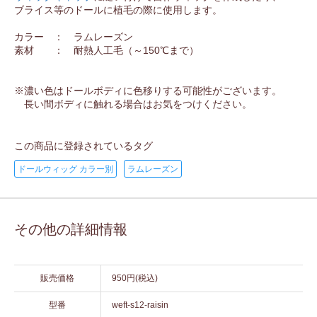
ブライス等のドールに植毛の際に使用します。
カラー ： ラムレーズン
素材 ： 耐熱人工毛（～150℃まで）
※濃い色はドールボディに色移りする可能性がございます。
長い間ボディに触れる場合はお気をつけください。
この商品に登録されているタグ
ドールウィッグ カラー別
ラムレーズン
その他の詳細情報
販売価格
950円(税込)
型番
weft-s12-raisin