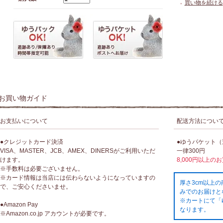
買い物を続ける
●
お買い物ガイド
お支払いについて
配送方法につい
●クレジットカード決済
●ゆうパケット
VISA、MASTER、JCB、AMEX、DINERSがご利用いただ
一律300円
けます。
8,000円以上の
※手数料は必要ございません。
※カード情報は当店には伝わらないようになっていますの
厚さ3cm以上
で、ご安心くださいませ。
みでのお届けと
※カートにて「
●Amazon Pay
なります。
※Amazon.co.jp アカウントが必要です。