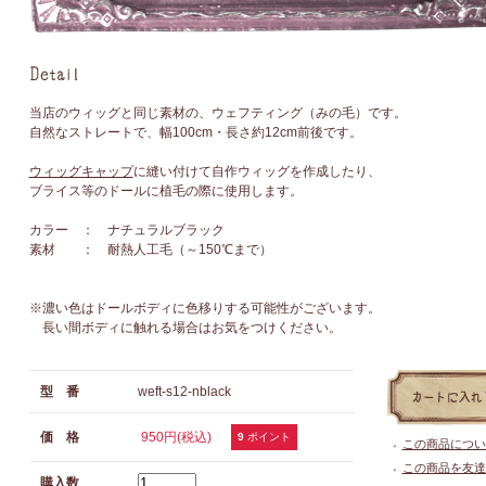
当店のウィッグと同じ素材の、ウェフティング（みの毛）です。
自然なストレートで、幅100cm・長さ約12cm前後です。
ウィッグキャップ
に縫い付けて自作ウィッグを作成したり、
ブライス等のドールに植毛の際に使用します。
カラー ： ナチュラルブラック
素材 ： 耐熱人工毛（～150℃まで）
※濃い色はドールボディに色移りする可能性がございます。
長い間ボディに触れる場合はお気をつけください。
型 番
weft-s12-nblack
価 格
950円(税込)
9
ポイント
この商品につい
●
この商品を友達
●
購入数