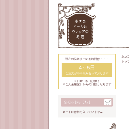
トッ
現在の発送までのお時間は・・・
トッ
4～5日
ご注文がやや混み合っております
※日曜・祝日は除く
※ご入金確認日からの日数となります
カートには何も入っていません