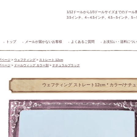
1/12ドールから1/3ドールサイズまでのドー
3.5インチ、4～4.5インチ、4.5～5インチ、
トップ
メールが届かないお客様
よくあるご質問
お支払い・送料につい
●
●
●
●
プページ
>
ウェフティング
>
ストレート 12cm
プページ
>
ドールウィッグ カラー別
>
ナチュラルブラック
ウェフティング ストレート12cm * カラー/ナチ