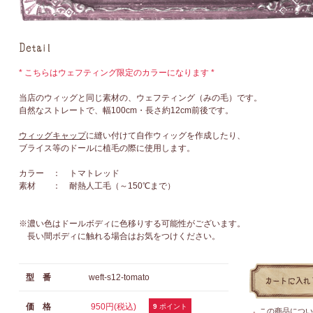
* こちらはウェフティング限定のカラーになります *
当店のウィッグと同じ素材の、ウェフティング（みの毛）です。
自然なストレートで、幅100cm・長さ約12cm前後です。
ウィッグキャップ
に縫い付けて自作ウィッグを作成したり、
ブライス等のドールに植毛の際に使用します。
カラー ： トマトレッド
素材 ： 耐熱人工毛（～150℃まで）
※濃い色はドールボディに色移りする可能性がございます。
長い間ボディに触れる場合はお気をつけください。
型 番
weft-s12-tomato
価 格
950円(税込)
9
ポイント
この商品につい
●