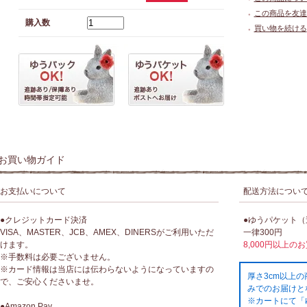
この商品を友達
●
購入数
買い物を続ける
●
お買い物ガイド
お支払いについて
配送方法につい
●クレジットカード決済
●ゆうパケット
VISA、MASTER、JCB、AMEX、DINERSがご利用いただ
一律300円
けます。
8,000円以上の
※手数料は必要ございません。
※カード情報は当店には伝わらないようになっていますの
厚さ3cm以上
で、ご安心くださいませ。
みでのお届けと
※カートにて「
●Amazon Pay