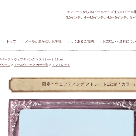
1/12ドールから1/3ドールサイズまでのドー
3.5インチ、4～4.5インチ、4.5～5インチ、
トップ
メールが届かないお客様
よくあるご質問
お支払い・送料につい
●
●
●
●
プページ
>
ウェフティング
>
ストレート 12cm
プページ
>
ドールウィッグ カラー別
>
トマトレッド
限定 * ウェフティング ストレート12cm * カラ