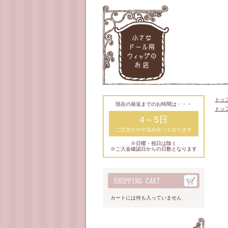
トッ
現在の発送までのお時間は・・・
トッ
4～5日
ご注文がやや混み合っております
※日曜・祝日は除く
※ご入金確認日からの日数となります
カートには何も入っていません