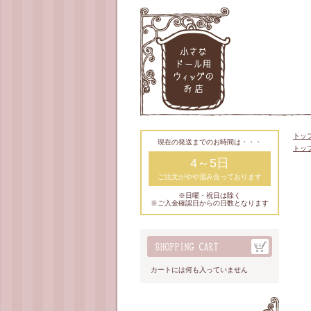
トッ
現在の発送までのお時間は・・・
トッ
4～5日
ご注文がやや混み合っております
※日曜・祝日は除く
※ご入金確認日からの日数となります
カートには何も入っていません