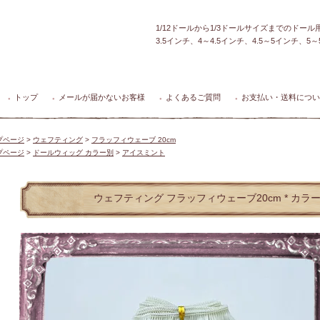
1/12ドールから1/3ドールサイズまでのドー
3.5インチ、4～4.5インチ、4.5～5インチ、
トップ
メールが届かないお客様
よくあるご質問
お支払い・送料につい
●
●
●
●
プページ
>
ウェフティング
>
フラッフィウェーブ 20cm
プページ
>
ドールウィッグ カラー別
>
アイスミント
ウェフティング フラッフィウェーブ20cm * カラ