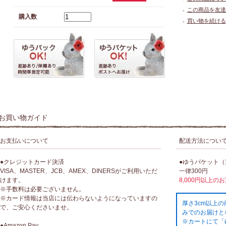
この商品を友達
●
購入数
買い物を続ける
●
お買い物ガイド
お支払いについて
配送方法につい
●クレジットカード決済
●ゆうパケット
VISA、MASTER、JCB、AMEX、DINERSがご利用いただ
一律300円
けます。
8,000円以上の
※手数料は必要ございません。
※カード情報は当店には伝わらないようになっていますの
厚さ3cm以上
で、ご安心くださいませ。
みでのお届けと
※カートにて「
●Amazon Pay