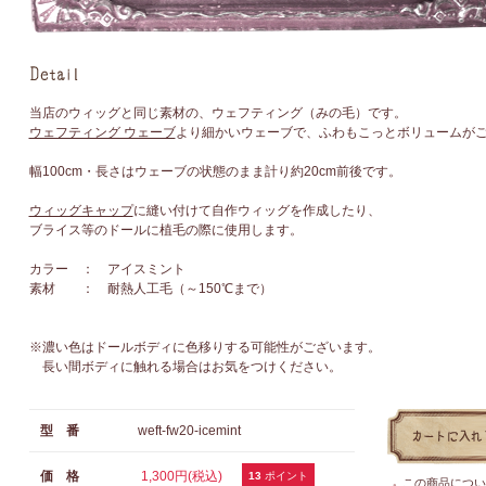
当店のウィッグと同じ素材の、ウェフティング（みの毛）です。
ウェフティング ウェーブ
より細かいウェーブで、ふわもこっとボリュームが
幅100cm・長さはウェーブの状態のまま計り約20cm前後です。
ウィッグキャップ
に縫い付けて自作ウィッグを作成したり、
ブライス等のドールに植毛の際に使用します。
カラー ： アイスミント
素材 ： 耐熱人工毛（～150℃まで）
※濃い色はドールボディに色移りする可能性がございます。
長い間ボディに触れる場合はお気をつけください。
型 番
weft-fw20-icemint
価 格
1,300円(税込)
13
ポイント
この商品につい
●