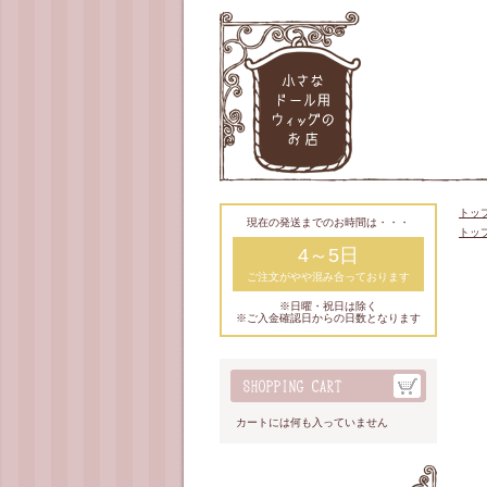
トッ
現在の発送までのお時間は・・・
トッ
4～5日
ご注文がやや混み合っております
※日曜・祝日は除く
※ご入金確認日からの日数となります
カートには何も入っていません