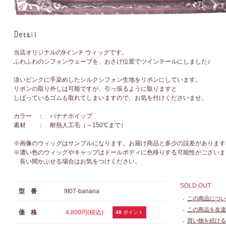
当店オリジナルの9インチ ウィッグです。
ふわふわのシフォンウェーブを、おさげ位置でツインテールにしました♪
淡いピンクに手染めしたシルクシフォン生地をリボンにしています。
リボンの取り外しは可能ですが、引っ張るように取りますと
しばっているゴムも取れてしまいますので、お気を付けくださいませ。
カラー ： バナナホイップ
素材 ： 耐熱人工毛（～150℃まで）
※画像のウィッグはサンプルになります。お届け商品と多少の誤差があります
※濃い色のウィッグやキャップはドールボディに色移りする可能性がございま
長い間かぶせる場合はお気をつけください。
SOLD OUT
型 番
9t07-banana
この商品につい
●
この商品を友達
価 格
4,800円(税込)
●
48
ポイント
買い物を続ける
●