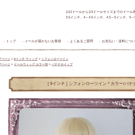
1/12ドールから1/3ドールサイズまでのドー
3.5インチ、4～4.5インチ、4.5～5インチ、
トップ
メールが届かないお客様
よくあるご質問
お支払い・送料につい
●
●
●
●
プページ
>
9インチ ウィッグ
>
シフォンローツイン
プページ
>
ドールウィッグ カラー別
>
バナナホイップ
[ 9インチ ] シフォンローツイン * カラー/バ