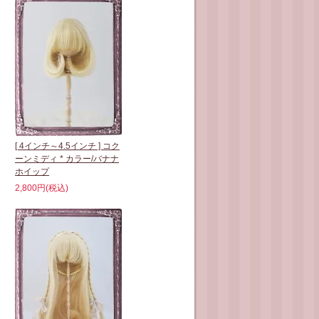
[ 4インチ～4.5インチ ] コク
ーンミディ * カラー/バナナ
ホイップ
2,800円(税込)