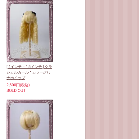
[ 4インチ～4.5インチ ] クラ
シカルカール * カラー/バナ
ナホイップ
2,600円(税込)
SOLD OUT