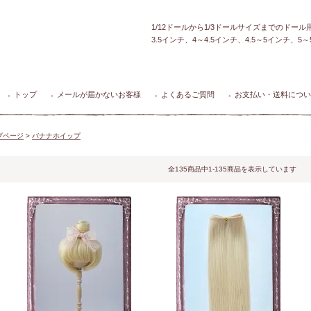
1/12ドールから1/3ドールサイズまでのドー
3.5インチ、4～4.5インチ、4.5～5インチ、
トップ
メールが届かないお客様
よくあるご質問
お支払い・送料につい
●
●
●
●
プページ
>
バナナホイップ
全135商品中1-135商品を表示しています