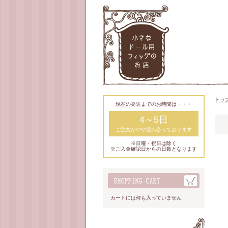
トッ
現在の発送までのお時間は・・・
4～5日
ご注文がやや混み合っております
※日曜・祝日は除く
※ご入金確認日からの日数となります
カートには何も入っていません