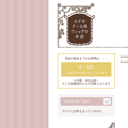
トッ
現在の発送までのお時間は・・・
トッ
4～5日
ご注文がやや混み合っております
※日曜・祝日は除く
※ご入金確認日からの日数となります
カートには何も入っていません