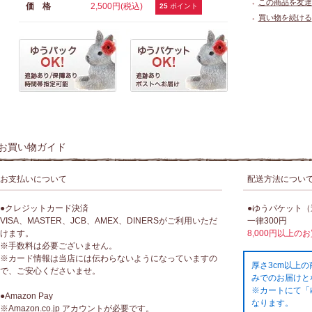
この商品を友達
価 格
2,500円(税込)
●
25
ポイント
買い物を続ける
●
お買い物ガイド
お支払いについて
配送方法につい
●クレジットカード決済
●ゆうパケット
VISA、MASTER、JCB、AMEX、DINERSがご利用いただ
一律300円
けます。
8,000円以上の
※手数料は必要ございません。
※カード情報は当店には伝わらないようになっていますの
厚さ3cm以上
で、ご安心くださいませ。
みでのお届けと
※カートにて「
●Amazon Pay
なります。
※Amazon.co.jp アカウントが必要です。