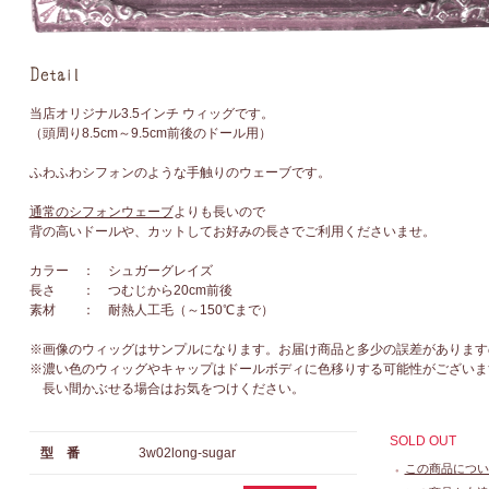
当店オリジナル3.5インチ ウィッグです。
（頭周り8.5cm～9.5cm前後のドール用）
ふわふわシフォンのような手触りのウェーブです。
通常のシフォンウェーブ
よりも長いので
背の高いドールや、カットしてお好みの長さでご利用くださいませ。
カラー ： シュガーグレイズ
長さ ： つむじから20cm前後
素材 ： 耐熱人工毛（～150℃まで）
※画像のウィッグはサンプルになります。お届け商品と多少の誤差があります
※濃い色のウィッグやキャップはドールボディに色移りする可能性がございま
長い間かぶせる場合はお気をつけください。
SOLD OUT
型 番
3w02long-sugar
この商品につい
●