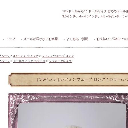
1/12ドールから1/3ドールサイズまでのドー
3.5インチ、4～4.5インチ、4.5～5インチ、
トップ
メールが届かないお客様
よくあるご質問
お支払い・送料につい
●
●
●
●
プページ
>
3.5インチ ウィッグ
>
シフォンウェーブ ロング
プページ
>
ドールウィッグ カラー別
>
シュガーグレイズ
[ 3.5インチ ] シフォンウェーブ ロング * カラー