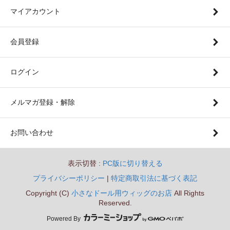
マイアカウント
会員登録
ログイン
メルマガ登録・解除
お問い合わせ
表示切替 :
PC版に切り替える
プライバシーポリシー
|
特定商取引法に基づく表記
Copyright (C)
小さなドール用ウィッグのお店
All Rights
Reserved.
Powered By