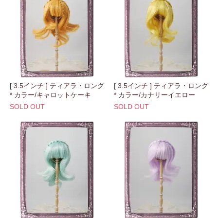
[ 3.5インチ ] ティアラ・ロング
[ 3.5インチ ] ティアラ・ロング
* カラー/キャロットケーキ
* カラー/カナリーイエロー
SOLD OUT
SOLD OUT