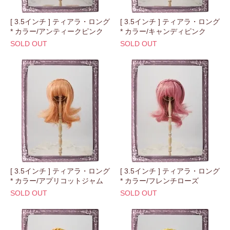
[ 3.5インチ ] ティアラ・ロング
[ 3.5インチ ] ティアラ・ロング
* カラー/アンティークピンク
* カラー/キャンディピンク
SOLD OUT
SOLD OUT
[ 3.5インチ ] ティアラ・ロング
[ 3.5インチ ] ティアラ・ロング
* カラー/アプリコットジャム
* カラー/フレンチローズ
SOLD OUT
SOLD OUT