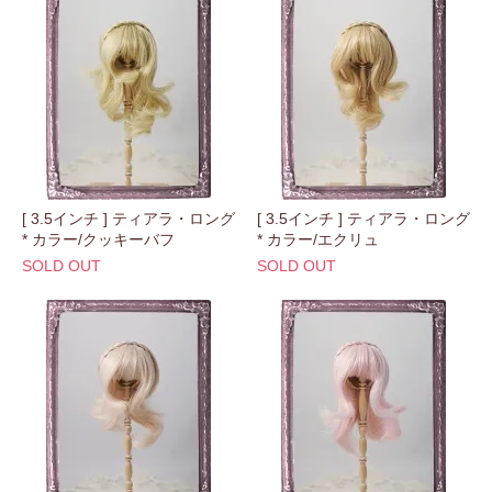
[ 3.5インチ ] ティアラ・ロング
[ 3.5インチ ] ティアラ・ロング
* カラー/クッキーバフ
* カラー/エクリュ
SOLD OUT
SOLD OUT