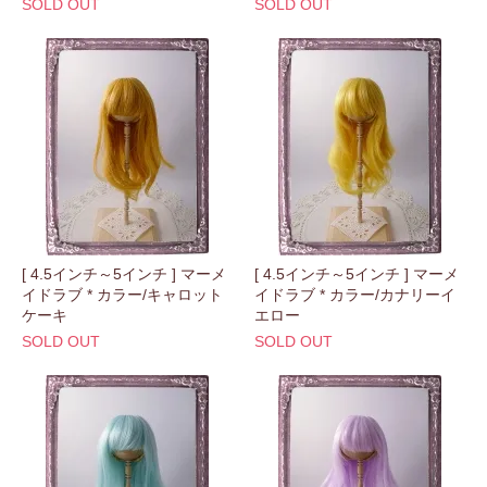
SOLD OUT
SOLD OUT
[ 4.5インチ～5インチ ] マーメ
[ 4.5インチ～5インチ ] マーメ
イドラブ * カラー/キャロット
イドラブ * カラー/カナリーイ
ケーキ
エロー
SOLD OUT
SOLD OUT