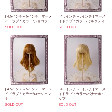
[ 4.5インチ～5インチ ] マーメ
[ 4.5インチ～5インチ ] マーメ
イドラブ * カラー/ショコラ
イドラブ * カラー/ミルクティ
SOLD OUT
SOLD OUT
[ 4.5インチ～5インチ ] マーメ
[ 4.5インチ～5インチ ] マーメ
イドラブ * カラー/ローシェン
イドラブ * カラー/バナナホイ
ナ
ップ
SOLD OUT
SOLD OUT