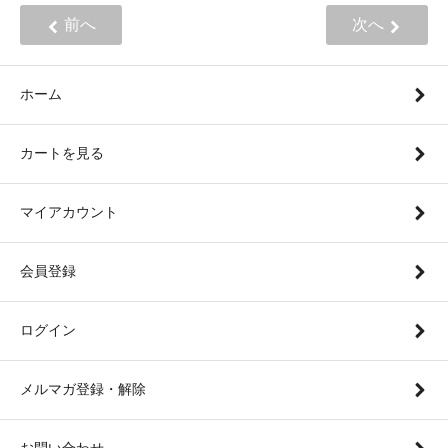
前へ
次へ
ホーム
カートを見る
マイアカウント
会員登録
ログイン
メルマガ登録・解除
お問い合わせ