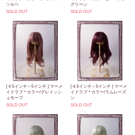
ソルベ
グリーン
SOLD OUT
SOLD OUT
[ 4.5インチ～5インチ ] マーメ
[ 4.5インチ～5インチ ] マーメ
イドラブ * カラー/グレイッシ
イドラブ * カラー/ラムレーズ
ュモーブ
ン
SOLD OUT
SOLD OUT