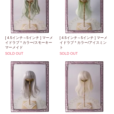
[ 4.5インチ～5インチ ] マーメ
[ 4.5インチ～5インチ ] マーメ
イドラブ * カラー/スモーキー
イドラブ * カラー/アイスミン
マーメイド
ト
SOLD OUT
SOLD OUT