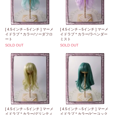
[ 4.5インチ～5インチ ] マーメ
[ 4.5インチ～5インチ ] マーメ
イドラブ * カラー/ソーダフロ
イドラブ * カラー/ラベンダー
ート
ミスト
SOLD OUT
SOLD OUT
[ 4.5インチ～5インチ ] マーメ
[ 4.5インチ～5インチ ] マーメ
イドラブ * カラー/グリンティ
イドラブ * カラー/ピーコック