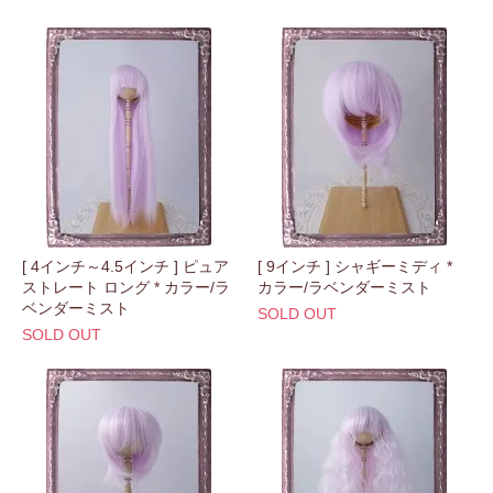
[ 4インチ～4.5インチ ] ピュア
[ 9インチ ] シャギーミディ *
ストレート ロング * カラー/ラ
カラー/ラベンダーミスト
ベンダーミスト
SOLD OUT
SOLD OUT