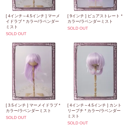
[ 4インチ～4.5インチ ] マーメ
[ 9インチ ] ピュアストレート *
イドラブ * カラー/ラベンダー
カラー/ラベンダーミスト
ミスト
SOLD OUT
SOLD OUT
[ 3.5インチ ] マーメイドラブ *
[ 4インチ～4.5インチ ] カント
カラー/ラベンダーミスト
リープチ * カラー/ラベンダー
ミスト
SOLD OUT
SOLD OUT