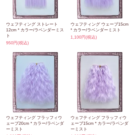
ウェフティング ストレート
ウェフティング ウェーブ15cm
12cm * カラー/ラベンダーミス
* カラー/ラベンダーミスト
ト
1,100円(税込)
950円(税込)
ウェフティング フラッフィウ
ウェフティング フラッフィウ
ェーブ20cm * カラー/ラベンダ
ェーブ15cm * カラー/ラベンダ
ーミスト
ーミスト