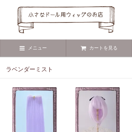
メニュー
カートを見る
ラベンダーミスト