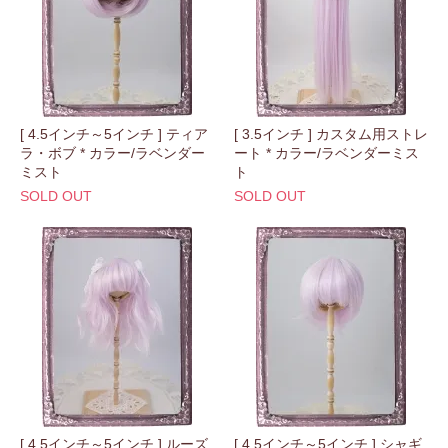
[ 4.5インチ～5インチ ] ティア
[ 3.5インチ ] カスタム用ストレ
ラ・ボブ * カラー/ラベンダー
ート * カラー/ラベンダーミス
ミスト
ト
SOLD OUT
SOLD OUT
[ 4.5インチ～5インチ ] ルーズ
[ 4.5インチ～5インチ ] シャギ