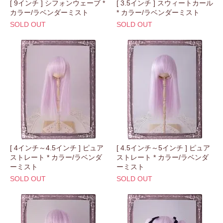
[ 9インチ ] シフォンウェーブ *
[ 3.5インチ ] スウィートカール
カラー/ラベンダーミスト
* カラー/ラベンダーミスト
SOLD OUT
SOLD OUT
[ 4インチ～4.5インチ ] ピュア
[ 4.5インチ～5インチ ] ピュア
ストレート * カラー/ラベンダ
ストレート * カラー/ラベンダ
ーミスト
ーミスト
SOLD OUT
SOLD OUT