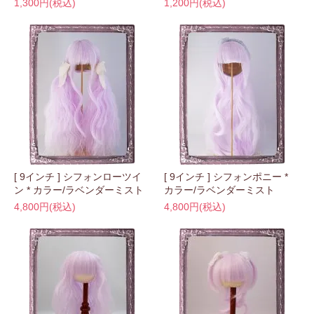
1,300円(税込)
1,200円(税込)
[ 9インチ ] シフォンローツイ
[ 9インチ ] シフォンポニー *
ン * カラー/ラベンダーミスト
カラー/ラベンダーミスト
4,800円(税込)
4,800円(税込)