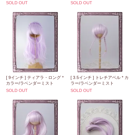
SOLD OUT
SOLD OUT
[ 9インチ ] ティアラ・ロング *
[ 3.5インチ ] トレチアベル * カ
カラー/ラベンダーミスト
ラー/ラベンダーミスト
SOLD OUT
SOLD OUT