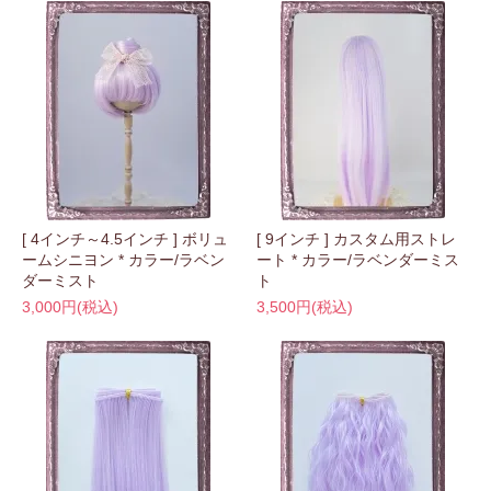
[ 4インチ～4.5インチ ] ボリュ
[ 9インチ ] カスタム用ストレ
ームシニヨン * カラー/ラベン
ート * カラー/ラベンダーミス
ダーミスト
ト
3,000円(税込)
3,500円(税込)